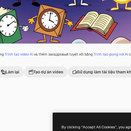
ằng
Trình tạo video AI
và thêm закадровый tuyệt vời bằng
Trình tạo giọng nói AI
c
Làm lại
Tạo dự án video
Sử dụng làm tài liệu tham k
Premium
Premium
Được tạo ra bởi AI
By clicking “Accept All Cookies”, you ag