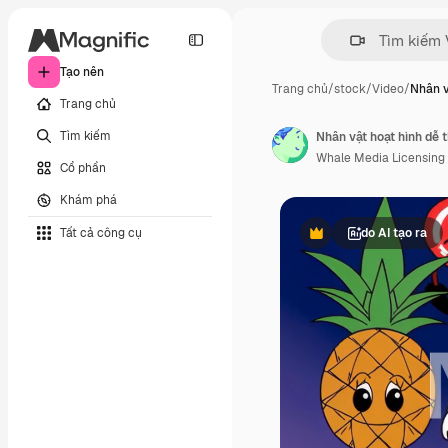
Tạo nên
Trang chủ
/
stock
/
Video
/
Nhân v
Trang chủ
Tìm kiếm
Nhân vật hoạt hình dễ 
Whale Media Licensing
Cổ phần
Khám phá
Tất cả công cụ
do AI tạo ra
Phần thưởng