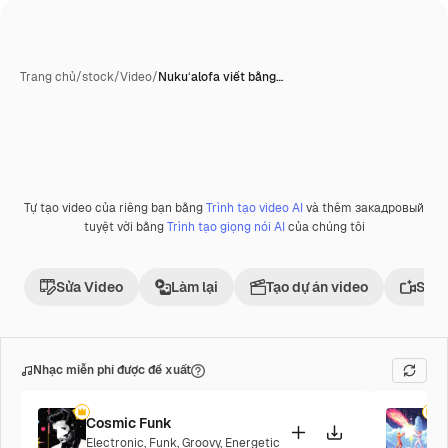
Trang chủ
/
stock
/
Video
/
Nukuʻalofa viết bằng…
Tự tạo video của riêng bạn bằng
Trình tạo video AI
và thêm закадровый
Phần thưởng
tuyệt vời bằng
Trình tạo giọng nói AI
của chúng tôi
Sửa Video
Làm lại
Tạo dự án video
Sử d
Nhạc miễn phí được đề xuất
Cosmic Funk
F
Electronic
,
Funk
,
Groovy
,
Energetic
P