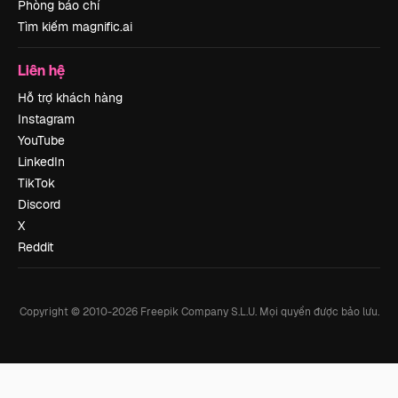
Phòng báo chí
Tìm kiếm magnific.ai
Liên hệ
Hỗ trợ khách hàng
Instagram
YouTube
LinkedIn
TikTok
Discord
X
Reddit
Copyright © 2010-
2026
Freepik Company S.L.U.
Mọi quyền được bảo lưu
.