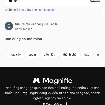
Khám phá
nhiều tùy chọn âm nhạc hơn
Nukuʻalofa viết bằng lửa. Lặp lại
Getty Images
Bạn cũng có thể thích
Premium
Premium
Premium
Premium
màu sắc
spain
dấu hiệu
thành phố
đảo
mâu 
Nền tảng sáng tạo giúp bạn làm chủ những tác phẩm xuất sắc
nhất. Hơn 1 triệu người đăng ký đến từ các nhà sáng tạo, doanh
nghiệp, agency và studio.
Tiếng Việt