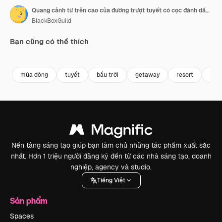
Quang cảnh từ trên cao của đường trượt tuyết có cọc đánh dấu trên núi vào mùa đông ở Sun Valley, Idaho
BlackBoxGuild
Bạn cũng có thể thích
Premium
Premium
Premium
Premium
mùa đông
tuyết
bầu trời
getaway
resort
du l
Nền tảng sáng tạo giúp bạn làm chủ những tác phẩm xuất sắc
nhất. Hơn 1 triệu người đăng ký đến từ các nhà sáng tạo, doanh
nghiệp, agency và studio.
Tiếng Việt
Sản phẩm
Spaces