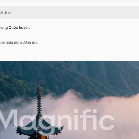
Trung Quốc huyề…
 bí giữa núi sương mù