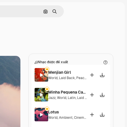
Tìm kiếm bằng hình ảnh
Tìm kiếm
Nhạc được đề xuất
Menjian Girl
World
,
Laid Back
,
Peaceful
,
Hopeful
,
Sentimental
Minha Pequena Casa Rosa
Jazz
,
World
,
Latin
,
Laid Back
,
Peaceful
,
Sentiment
Lotus
World
,
Ambient
,
Cinematic
,
Laid Back
,
Peaceful
,
H