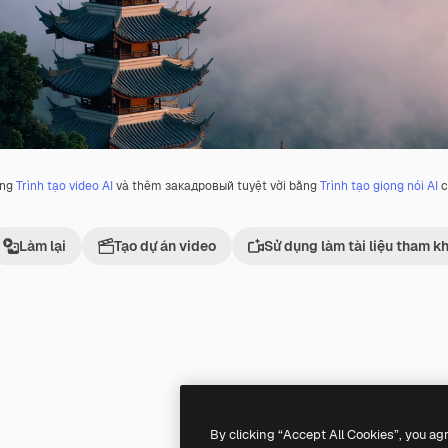
ằng
Trình tạo video AI
và thêm закадровый tuyệt vời bằng
Trình tạo giọng nói AI
c
Làm lại
Tạo dự án video
Sử dụng làm tài liệu tham k
Premium
Premium
By clicking “Accept All Cookies”, you ag