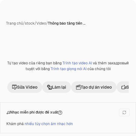
Trang chủ
/
stock
/
Video
/
Thông báo tăng tiền …
Tự tạo video của riêng bạn bằng
Trình tạo video AI
và thêm закадровый
Phần thưởng
tuyệt vời bằng
Trình tạo giọng nói AI
của chúng tôi
Sửa Video
Làm lại
Tạo dự án video
Sử d
Nhạc miễn phí được đề xuất
Khám phá
nhiều tùy chọn âm nhạc hơn