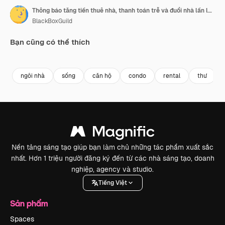
Thông báo tăng tiền thuê nhà, thanh toán trễ và đuổi nhà lần lượt rơi xuống
BlackBoxGuild
Bạn cũng có thể thích
Premium
Premium
Premium
Premium
ngôi nhà
sống
căn hộ
condo
rental
thư
Nền tảng sáng tạo giúp bạn làm chủ những tác phẩm xuất sắc
nhất. Hơn 1 triệu người đăng ký đến từ các nhà sáng tạo, doanh
nghiệp, agency và studio.
Tiếng Việt
Sản phẩm
Spaces