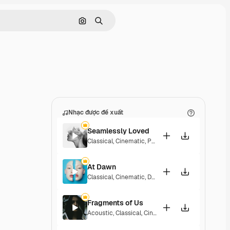
Tìm kiếm bằng hình ảnh
Tìm kiếm
Nhạc được đề xuất
Seamlessly Loved
Classical
,
Cinematic
,
Peaceful
,
Sentimental
At Dawn
Classical
,
Cinematic
,
Dramatic
,
Laid Back
,
Peacef
Fragments of Us
Acoustic
,
Classical
,
Cinematic
,
Dramatic
,
Peacefu