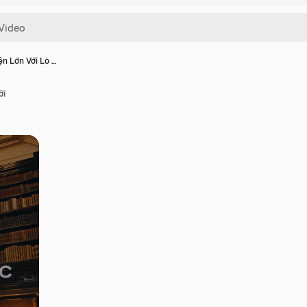
ện Lớn Với Lò …
ởi