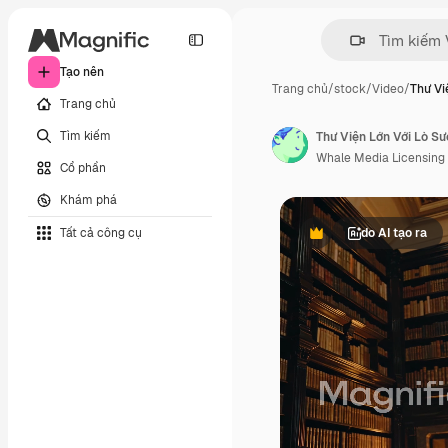
Tạo nên
Trang chủ
/
stock
/
Video
/
Thư Vi
Trang chủ
Tìm kiếm
Thư Viện Lớn Với Lò Sư
Whale Media Licensing
Cổ phần
Khám phá
Tất cả công cụ
do AI tạo ra
Phần thưởng