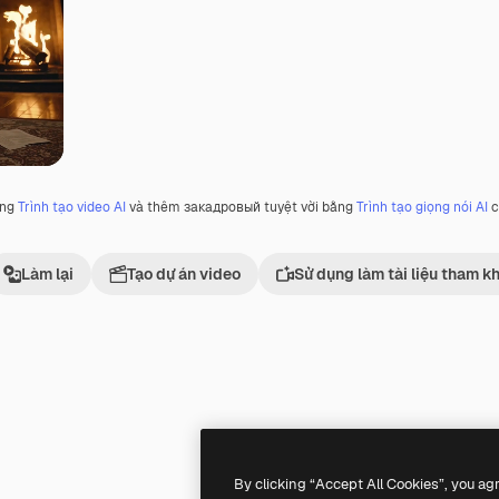
ằng
Trình tạo video AI
và thêm закадровый tuyệt vời bằng
Trình tạo giọng nói AI
c
Làm lại
Tạo dự án video
Sử dụng làm tài liệu tham k
Premium
Premium
By clicking “Accept All Cookies”, you ag