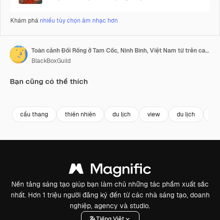
Khám phá
nhiều tùy chọn âm nhạc hơn
Toàn cảnh Đồi Rồng ở Tam Cốc, Ninh Bình, Việt Nam từ trên cao, với những bậc thang đá uốn lượn, thảm thực vật xanh tốt, những đỉnh núi đá vôi và cánh đồng lúa trải dài vào nền sương mù
BlackBoxGuild
Bạn cũng có thể thích
Premium
Premium
Premium
Premium
cầu thang
thiên nhiên
du lịch
view
du lịch
pa
Nền tảng sáng tạo giúp bạn làm chủ những tác phẩm xuất sắc
nhất. Hơn 1 triệu người đăng ký đến từ các nhà sáng tạo, doanh
nghiệp, agency và studio.
Tiếng Việt