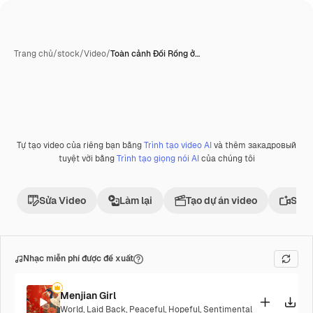
Trang chủ
/
stock
/
Video
/
Toàn cảnh Đồi Rồng ở…
Tự tạo video của riêng bạn bằng
Trình tạo video AI
và thêm закадровый
Phần thưởng
tuyệt vời bằng
Trình tạo giọng nói AI
của chúng tôi
Sửa Video
Làm lại
Tạo dự án video
Sử d
Nhạc miễn phí được đề xuất
Menjian Girl
World
,
Laid Back
,
Peaceful
,
Hopeful
,
Sentimental