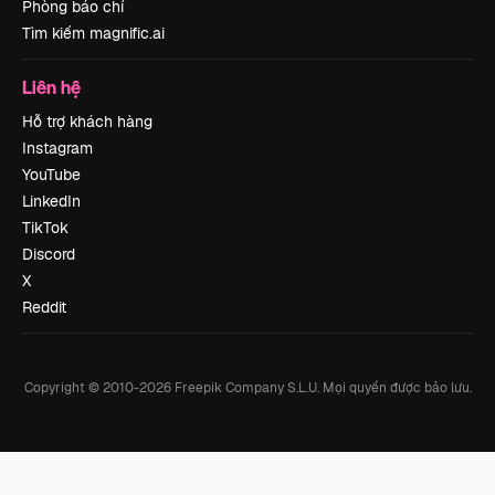
Phòng báo chí
Tìm kiếm magnific.ai
Liên hệ
Hỗ trợ khách hàng
Instagram
YouTube
LinkedIn
TikTok
Discord
X
Reddit
Copyright © 2010-
2026
Freepik Company S.L.U.
Mọi quyền được bảo lưu
.