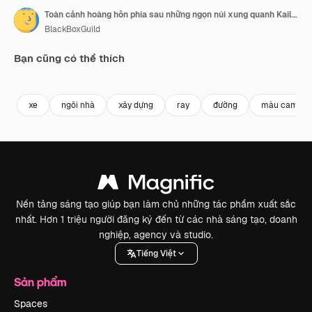
Toàn cảnh hoàng hôn phía sau những ngọn núi xung quanh Kailua ở Hawaii
BlackBoxGuild
Bạn cũng có thể thích
Premium
Premium
Premium
Premium
xe
ngôi nhà
xây dựng
ray
đường
màu cam
Nền tảng sáng tạo giúp bạn làm chủ những tác phẩm xuất sắc
nhất. Hơn 1 triệu người đăng ký đến từ các nhà sáng tạo, doanh
nghiệp, agency và studio.
Tiếng Việt
Sản phẩm
Spaces