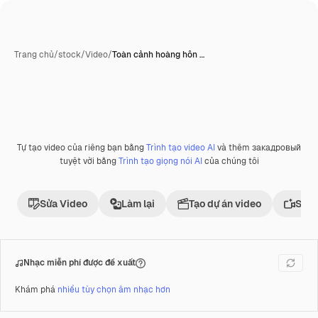
Trang chủ
/
stock
/
Video
/
Toàn cảnh hoàng hôn …
Tự tạo video của riêng bạn bằng
Trình tạo video AI
và thêm закадровый
Phần thưởng
tuyệt vời bằng
Trình tạo giọng nói AI
của chúng tôi
Sửa Video
Làm lại
Tạo dự án video
Sử d
Nhạc miễn phí được đề xuất
Khám phá
nhiều tùy chọn âm nhạc hơn