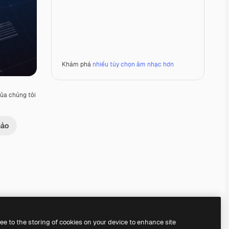
Khám phá
nhiều tùy chọn âm nhạc hơn
ủa chúng tôi
hảo
Premium
Premium
Premium
Premium
ree to the storing of cookies on your device to enhance site