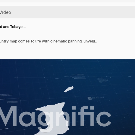
ad and Tobago …
Trinidad and Tobago country map comes to life with cinematic panning, unveiling key details, the capital, and slogan, providing an engaging background for corporate and commercial use