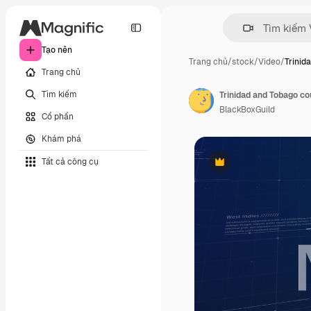
Tạo nên
Trang chủ
/
stock
/
Video
/
Trinid
Trang chủ
Tìm kiếm
BlackBoxGuild
Cổ phần
Khám phá
Tất cả công cụ
Phần thưởng