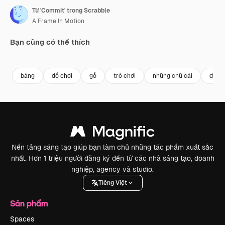
Từ 'Commit' trong Scrabble
A Frame In Motion
Bạn cũng có thể thích
Premium
Premium
Premium
Premium
bảng
đồ chơi
gỗ
trò chơi
những chữ cái
đồ ch
Nền tảng sáng tạo giúp bạn làm chủ những tác phẩm xuất sắc
nhất. Hơn 1 triệu người đăng ký đến từ các nhà sáng tạo, doanh
nghiệp, agency và studio.
Tiếng Việt
Sản phẩm
Spaces