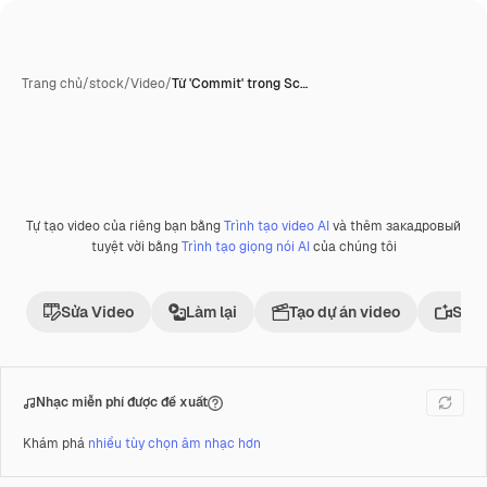
Trang chủ
/
stock
/
Video
/
Từ 'Commit' trong Sc…
Tự tạo video của riêng bạn bằng
Trình tạo video AI
và thêm закадровый
Phần thưởng
tuyệt vời bằng
Trình tạo giọng nói AI
của chúng tôi
Sửa Video
Làm lại
Tạo dự án video
Sử d
Nhạc miễn phí được đề xuất
Khám phá
nhiều tùy chọn âm nhạc hơn