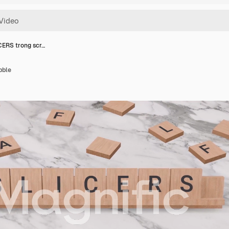
CERS trong scr…
bble