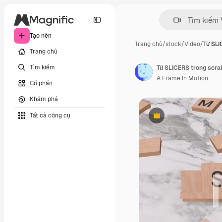
Tạo nên
Trang chủ
/
stock
/
Video
/
Từ SLI
Trang chủ
Tìm kiếm
Từ SLICERS trong scra
A Frame In Motion
Cổ phần
Khám phá
Tất cả công cụ
Phần thưởng