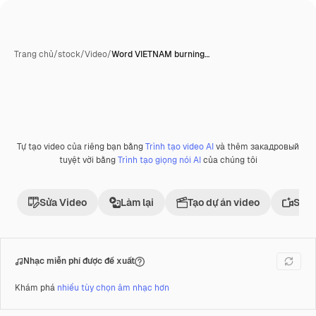
Trang chủ
/
stock
/
Video
/
Word VIETNAM burning…
Tự tạo video của riêng bạn bằng
Trình tạo video AI
và thêm закадровый
Phần thưởng
tuyệt vời bằng
Trình tạo giọng nói AI
của chúng tôi
Sửa Video
Làm lại
Tạo dự án video
Sử d
Nhạc miễn phí được đề xuất
Khám phá
nhiều tùy chọn âm nhạc hơn