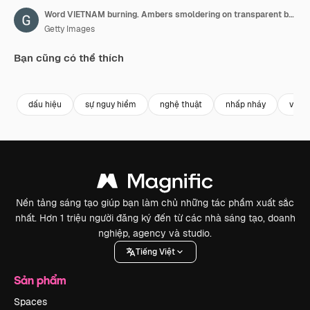
Word VIETNAM burning. Ambers smoldering on transparent background. Beautiful!
Getty Images
Bạn cũng có thể thích
Premium
Premium
Premium
Premium
dấu hiệu
sự nguy hiểm
nghệ thuật
nhấp nháy
vàng
Nền tảng sáng tạo giúp bạn làm chủ những tác phẩm xuất sắc
nhất. Hơn 1 triệu người đăng ký đến từ các nhà sáng tạo, doanh
nghiệp, agency và studio.
Tiếng Việt
Sản phẩm
Spaces