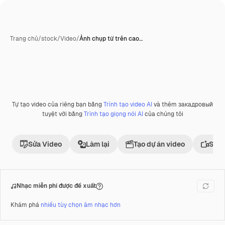
Trang chủ
/
stock
/
Video
/
Ảnh chụp từ trên cao…
Tự tạo video của riêng bạn bằng
Trình tạo video AI
và thêm закадровый
tuyệt vời bằng
Trình tạo giọng nói AI
của chúng tôi
Sửa Video
Làm lại
Tạo dự án video
Sử d
Nhạc miễn phí được đề xuất
Khám phá
nhiều tùy chọn âm nhạc hơn