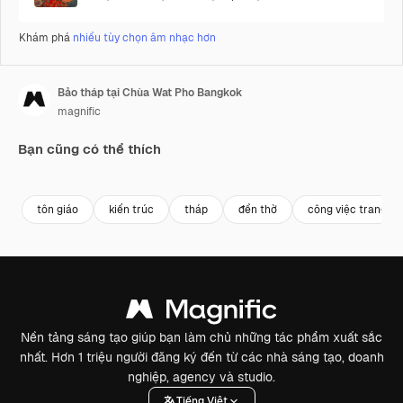
Khám phá
nhiều tùy chọn âm nhạc hơn
Bảo tháp tại Chùa Wat Pho Bangkok
magnific
Bạn cũng có thể thích
Premium
Premium
tôn giáo
kiến trúc
tháp
đền thờ
công việc trang trí
Nền tảng sáng tạo giúp bạn làm chủ những tác phẩm xuất sắc
nhất. Hơn 1 triệu người đăng ký đến từ các nhà sáng tạo, doanh
nghiệp, agency và studio.
Tiếng Việt