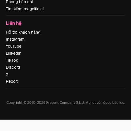
Phòng báo chí
Tìm kiếm magnific.ai
Liên hệ
Hỗ trợ khách hàng
Instagram
YouTube
LinkedIn
TikTok
Discord
X
Reddit
Copyright © 2010-
2026
Freepik Company S.L.U.
Mọi quyền được bảo lưu
.