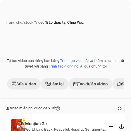
Trang chủ
/
stock
/
Video
/
Bảo tháp tại Chùa Wa…
Tự tạo video của riêng bạn bằng
Trình tạo video AI
và thêm закадровый
tuyệt vời bằng
Trình tạo giọng nói AI
của chúng tôi
Sửa Video
Làm lại
Tạo dự án video
Sử d
Nhạc miễn phí được đề xuất
Menjian Girl
World
,
Laid Back
,
Peaceful
,
Hopeful
,
Sentimental