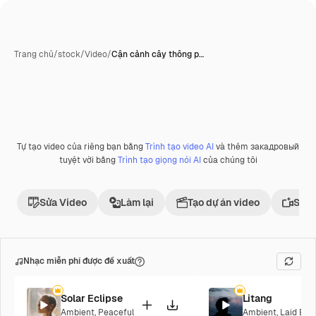
Trang chủ
/
stock
/
Video
/
Cận cảnh cây thông p…
Tự tạo video của riêng bạn bằng
Trình tạo video AI
và thêm закадровый
tuyệt vời bằng
Trình tạo giọng nói AI
của chúng tôi
Sửa Video
Làm lại
Tạo dự án video
Sử d
Nhạc miễn phí được đề xuất
Solar Eclipse
Litang
Ambient
,
Peaceful
Ambient
,
Laid Bac