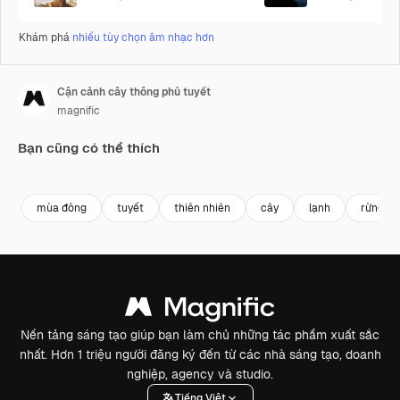
Khám phá
nhiều tùy chọn âm nhạc hơn
Cận cảnh cây thông phủ tuyết
magnific
Bạn cũng có thể thích
Premium
Premium
Premium
Premium
mùa đông
tuyết
thiên nhiên
cây
lạnh
rừng
Nền tảng sáng tạo giúp bạn làm chủ những tác phẩm xuất sắc
nhất. Hơn 1 triệu người đăng ký đến từ các nhà sáng tạo, doanh
nghiệp, agency và studio.
Tiếng Việt