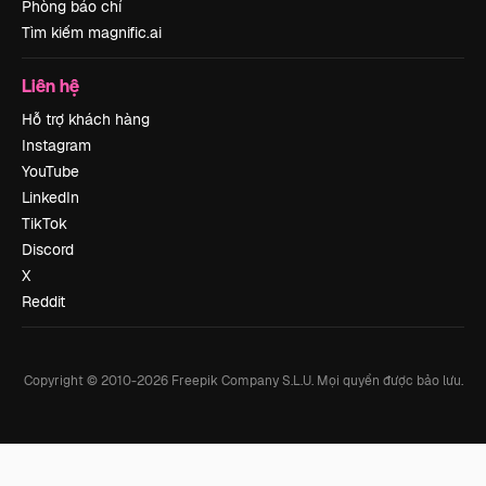
Phòng báo chí
Tìm kiếm magnific.ai
Liên hệ
Hỗ trợ khách hàng
Instagram
YouTube
LinkedIn
TikTok
Discord
X
Reddit
Copyright © 2010-
2026
Freepik Company S.L.U.
Mọi quyền được bảo lưu
.