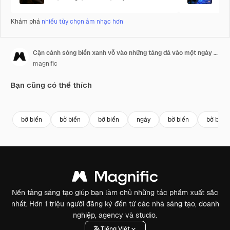
Khám phá
nhiều tùy chọn âm nhạc hơn
Cận cảnh sóng biển xanh vỗ vào những tảng đá vào một ngày nắng
magnific
Bạn cũng có thể thích
Premium
Premium
Premium
Premium
bờ biển
bờ biển
bờ biển
ngày
bờ biển
bờ biển
Nền tảng sáng tạo giúp bạn làm chủ những tác phẩm xuất sắc
nhất. Hơn 1 triệu người đăng ký đến từ các nhà sáng tạo, doanh
nghiệp, agency và studio.
Tiếng Việt