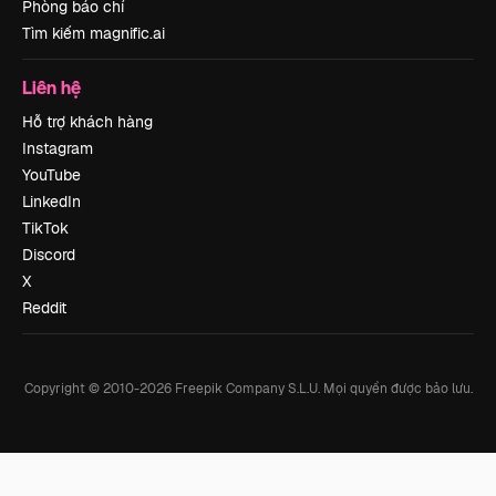
Phòng báo chí
Tìm kiếm magnific.ai
Liên hệ
Hỗ trợ khách hàng
Instagram
YouTube
LinkedIn
TikTok
Discord
X
Reddit
Copyright © 2010-
2026
Freepik Company S.L.U.
Mọi quyền được bảo lưu
.