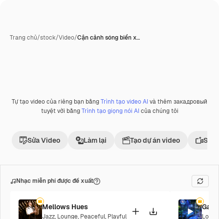
Trang chủ
/
stock
/
Video
/
Cận cảnh sóng biển x…
Tự tạo video của riêng bạn bằng
Trình tạo video AI
và thêm закадровый
tuyệt vời bằng
Trình tạo giọng nói AI
của chúng tôi
Sửa Video
Làm lại
Tạo dự án video
Sử d
Nhạc miễn phí được đề xuất
Mellows Hues
Galac
Jazz
,
Lounge
,
Peaceful
,
Playful
Loung