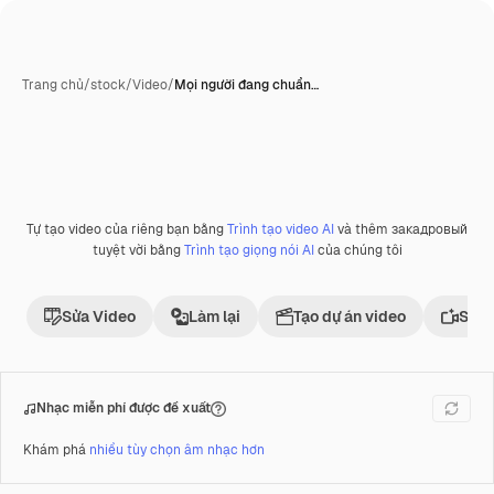
Trang chủ
/
stock
/
Video
/
Mọi người đang chuẩn…
Tự tạo video của riêng bạn bằng
Trình tạo video AI
và thêm закадровый
tuyệt vời bằng
Trình tạo giọng nói AI
của chúng tôi
Sửa Video
Làm lại
Tạo dự án video
Sử d
Nhạc miễn phí được đề xuất
Khám phá
nhiều tùy chọn âm nhạc hơn