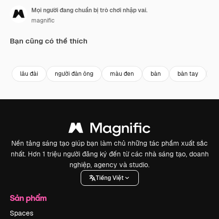
Mọi người đang chuẩn bị trò chơi nhập vai.
magnific
Bạn cũng có thể thích
lâu đài
người đàn ông
màu đen
bàn
bàn tay
c
Nền tảng sáng tạo giúp bạn làm chủ những tác phẩm xuất sắc
nhất. Hơn 1 triệu người đăng ký đến từ các nhà sáng tạo, doanh
nghiệp, agency và studio.
Tiếng Việt
Sản phẩm
Spaces