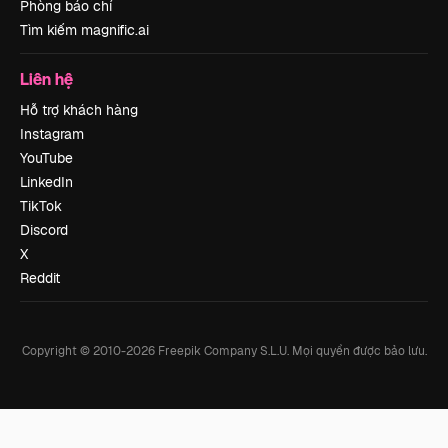
Phòng báo chí
Tìm kiếm magnific.ai
Liên hệ
Hỗ trợ khách hàng
Instagram
YouTube
LinkedIn
TikTok
Discord
X
Reddit
Copyright © 2010-
2026
Freepik Company S.L.U.
Mọi quyền được bảo lưu
.