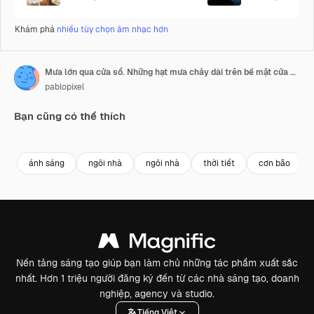
Khám phá
nhiều tùy chọn âm nhạc hơn
Mưa lớn qua cửa sổ. Những hạt mưa chảy dài trên bề mặt cửa sổ. Không có ai
pablopixel
Bạn cũng có thể thích
Premium
Premium
ánh sáng
ngôi nhà
ngôi nhà
thời tiết
cơn bão
Nền tảng sáng tạo giúp bạn làm chủ những tác phẩm xuất sắc
nhất. Hơn 1 triệu người đăng ký đến từ các nhà sáng tạo, doanh
nghiệp, agency và studio.
Tiếng Việt