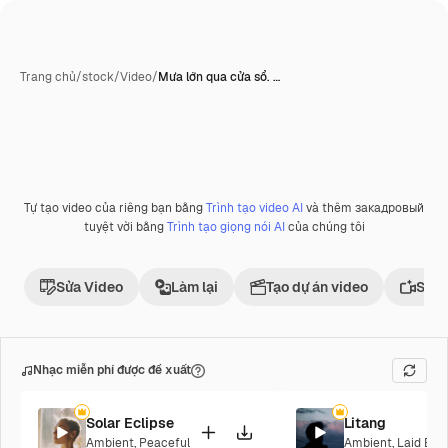
Trang chủ
/
stock
/
Video
/
Mưa lớn qua cửa sổ. …
Tự tạo video của riêng bạn bằng
Trình tạo video AI
và thêm закадровый
tuyệt vời bằng
Trình tạo giọng nói AI
của chúng tôi
Sửa Video
Làm lại
Tạo dự án video
Sử d
Nhạc miễn phí được đề xuất
Solar Eclipse
Litang
Ambient
,
Peaceful
Ambient
,
Laid Bac