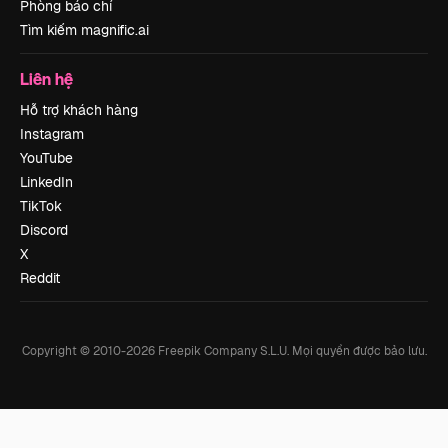
Phòng báo chí
Tìm kiếm magnific.ai
Liên hệ
Hỗ trợ khách hàng
Instagram
YouTube
LinkedIn
TikTok
Discord
X
Reddit
Copyright © 2010-
2026
Freepik Company S.L.U.
Mọi quyền được bảo lưu
.