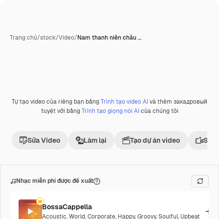
Trang chủ
/
stock
/
Video
/
Nam thanh niên châu …
Tự tạo video của riêng bạn bằng
Trình tạo video AI
và thêm закадровый
tuyệt vời bằng
Trình tạo giọng nói AI
của chúng tôi
Sửa Video
Làm lại
Tạo dự án video
Sử d
Nhạc miễn phí được đề xuất
BossaCappella
Acoustic
,
World
,
Corporate
,
Happy
,
Groovy
,
Soulful
,
Upbeat