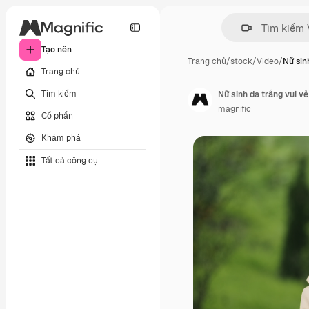
Tạo nên
Trang chủ
/
stock
/
Video
/
Nữ sin
Trang chủ
Tìm kiếm
Nữ sinh da trắng vui vẻ
magnific
Cổ phần
Khám phá
Tất cả công cụ