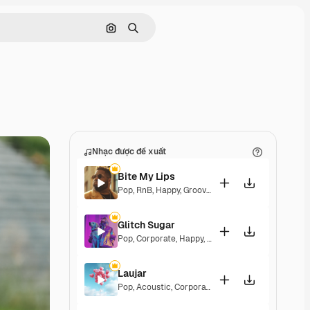
Tìm kiếm bằng hình ảnh
Tìm kiếm
Nhạc được đề xuất
Bite My Lips
Pop
,
RnB
,
Happy
,
Groovy
,
Soulful
,
Upbeat
Glitch Sugar
Pop
,
Corporate
,
Happy
,
Groovy
,
Upbeat
Laujar
Pop
,
Acoustic
,
Corporate
,
Happy
,
Hopeful
,
Sentim