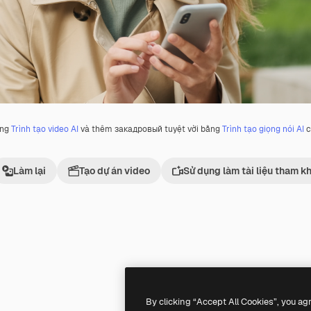
ằng
Trình tạo video AI
và thêm закадровый tuyệt vời bằng
Trình tạo giọng nói AI
c
Làm lại
Tạo dự án video
Sử dụng làm tài liệu tham k
By clicking “Accept All Cookies”, you ag