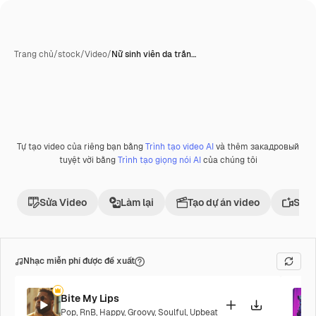
Trang chủ
/
stock
/
Video
/
Nữ sinh viên da trắn…
Tự tạo video của riêng bạn bằng
Trình tạo video AI
và thêm закадровый
tuyệt vời bằng
Trình tạo giọng nói AI
của chúng tôi
Sửa Video
Làm lại
Tạo dự án video
Sử d
Nhạc miễn phí được đề xuất
Bite My Lips
Pop
,
RnB
,
Happy
,
Groovy
,
Soulful
,
Upbeat