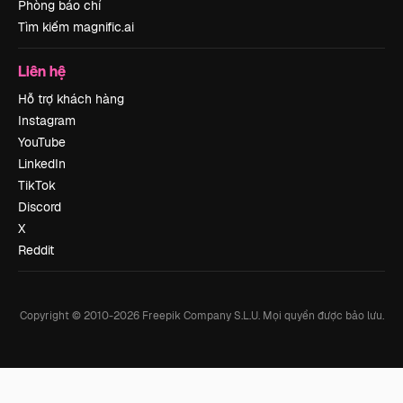
Phòng báo chí
Tìm kiếm magnific.ai
Liên hệ
Hỗ trợ khách hàng
Instagram
YouTube
LinkedIn
TikTok
Discord
X
Reddit
Copyright © 2010-
2026
Freepik Company S.L.U.
Mọi quyền được bảo lưu
.