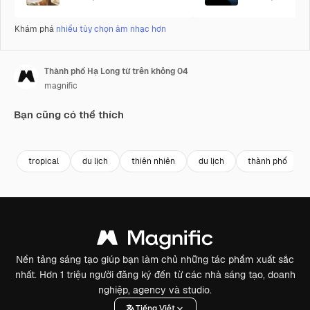
Khám phá
nhiều tùy chọn âm nhạc hơn
Thành phố Hạ Long từ trên không 04
magnific
Bạn cũng có thể thích
Premium
Premium
tropical
du lịch
thiên nhiên
du lịch
thành phố
Nền tảng sáng tạo giúp bạn làm chủ những tác phẩm xuất sắc
nhất. Hơn 1 triệu người đăng ký đến từ các nhà sáng tạo, doanh
nghiệp, agency và studio.
Tiếng Việt