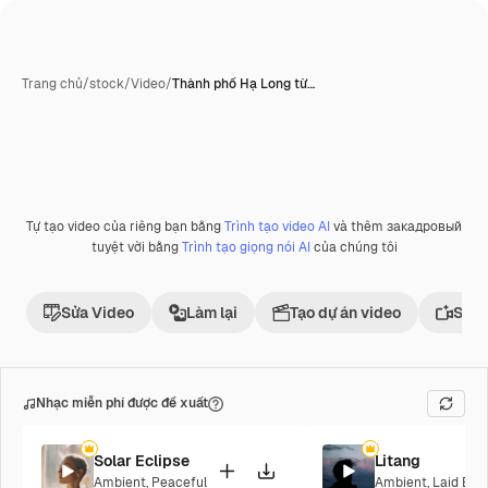
Trang chủ
/
stock
/
Video
/
Thành phố Hạ Long từ…
Tự tạo video của riêng bạn bằng
Trình tạo video AI
và thêm закадровый
tuyệt vời bằng
Trình tạo giọng nói AI
của chúng tôi
Sửa Video
Làm lại
Tạo dự án video
Sử d
Nhạc miễn phí được đề xuất
Solar Eclipse
Litang
Ambient
,
Peaceful
Ambient
,
Laid Bac