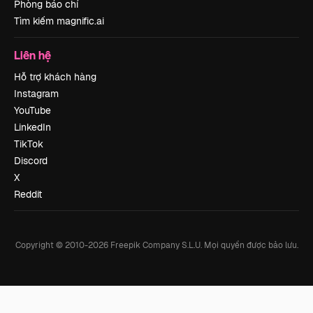
Phòng báo chí
Tìm kiếm magnific.ai
Liên hệ
Hỗ trợ khách hàng
Instagram
YouTube
LinkedIn
TikTok
Discord
X
Reddit
Copyright © 2010-
2026
Freepik Company S.L.U.
Mọi quyền được bảo lưu
.