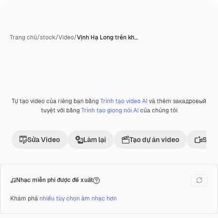
Trang chủ
/
stock
/
Video
/
Vịnh Hạ Long trên kh…
Tự tạo video của riêng bạn bằng
Trình tạo video AI
và thêm закадровый
tuyệt vời bằng
Trình tạo giọng nói AI
của chúng tôi
Sửa Video
Làm lại
Tạo dự án video
Sử d
Nhạc miễn phí được đề xuất
Khám phá
nhiều tùy chọn âm nhạc hơn