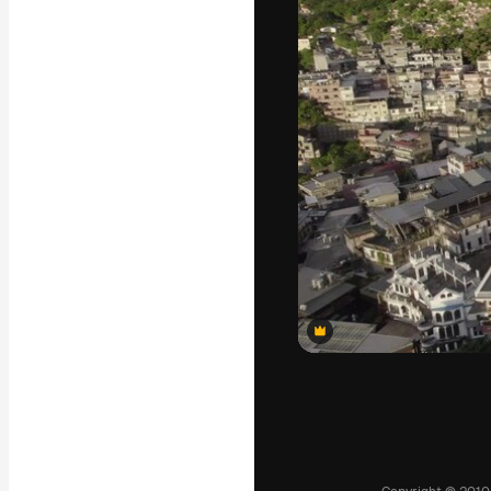
Phông chữ
Nền tảng sáng 
tác phẩm xuất s
đăng ký đến từ
nghiệp, agency 
Tiếng Việt
Premium
Premium
Premium
Premium
Premium
Premium
Premium
Premium
Premium
Premium
Premium
Premium
Premium
Premium
Premium
Premium
Premium
Premium
Premium
Premium
Premium
Premium
Premium
Premium
Premium
Premium
Premium
Premium
Premium
Premium
Premium
Premium
Premium
Premium
Premium
Premium
Premium
Premium
Premium
Premium
Premium
Premium
Premium
Premium
Premium
Premium
Premium
Premium
Premium
Premium
Premium
Premium
Premium
Premium
Premium
Premium
Premium
Premium
Premium
Premium
Premium
Premium
Premium
Premium
Premium
Premium
Premium
Premium
Premium
Premium
Premium
Premium
Premium
Premium
Premium
Premium
Premium
Premium
Premium
Premium
Premium
Premium
Premium
Premium
Premium
Premium
Premium
Premium
Premium
Premium
Premium
Premium
Premium
Premium
Premium
Premium
Premium
Premium