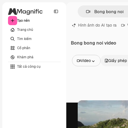
Tạo nên
Hình ảnh do AI tạo ra
Trang chủ
Tìm kiếm
Bong bong noi video
Cổ phần
Khám phá
Video
Giấy phép
Tất cả công cụ
Tất cả hình ảnh
Các vectơ
Minh họa
Hình ảnh
PSD
Mẫu
Mô hình
Video
Đoạn video
Đồ họa chuyển động
Mẫu video.
Biểu tượng
Mô hình 3D