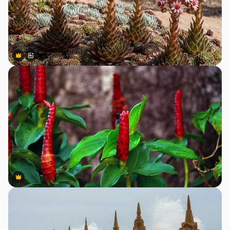
Premium
Premium
Được tạo ra bởi AI
Premium
Premium