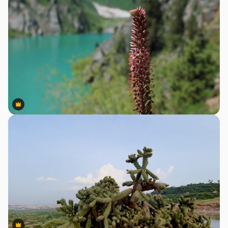
Premium
Premium