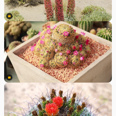
Premium
Premium
Premium
Premium