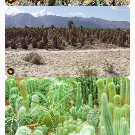
Premium
Premium
Premium
Premium