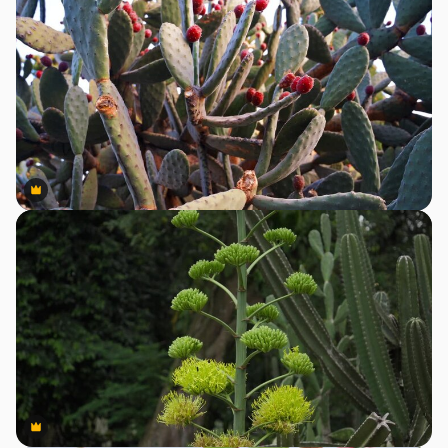
Premium
Premium
Premium
Premium