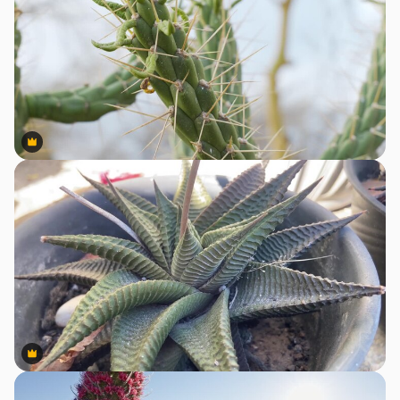
Premium
Premium
Premium
Premium