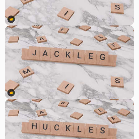
Premium
Premium
Premium
Premium