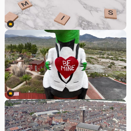
Premium
Premium
Premium
Premium