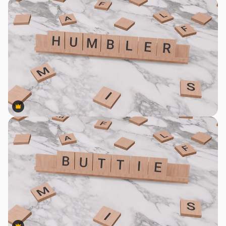
Premium
Premium