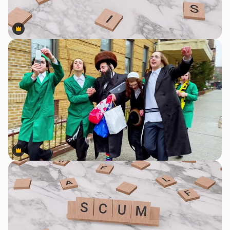
Premium
Premium
Premium
Premium