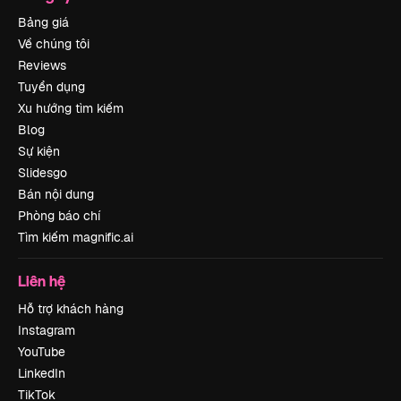
Bảng giá
Về chúng tôi
Reviews
Tuyển dụng
Xu hướng tìm kiếm
Blog
Sự kiện
Slidesgo
Bán nội dung
Phòng báo chí
Tìm kiếm magnific.ai
Liên hệ
Hỗ trợ khách hàng
Instagram
YouTube
LinkedIn
TikTok