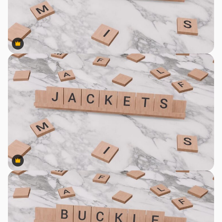
Premium
Premium
Premium
Premium