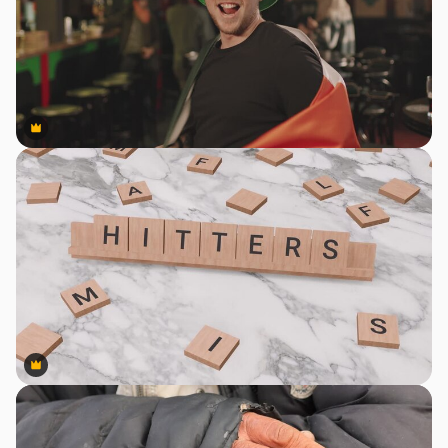
Premium
Premium
Premium
Premium