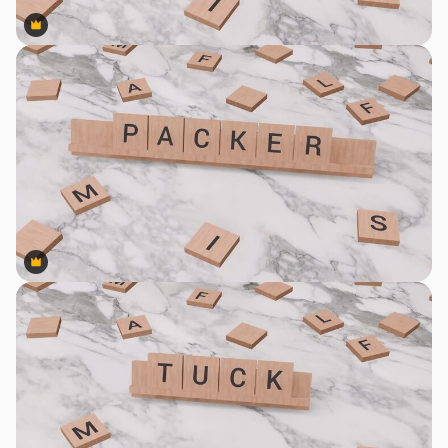
Premium
Premium
Premium
Premium