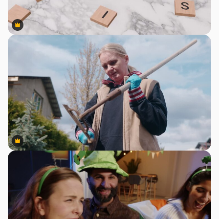
Premium
Premium
Premium
Premium