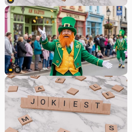
Premium
Premium
Premium
Premium
Được tạo ra bởi AI