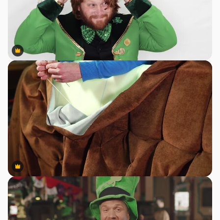
Premium
Premium
Premium
Premium