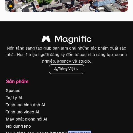
Premium
Premium
Nền tảng sáng tạo giúp bạn làm chủ những tác phẩm xuất sắc
nhất. Hơn 1 triệu người đăng ký đến từ các nhà sáng tạo, doanh
nghiệp, agency và studio.
Tiếng Việt
Sản phẩm
Spaces
Trợ Lý AI
Trình tạo hình ảnh AI
Trình tạo video AI
Máy phát giọng nói AI
Nội dung kho