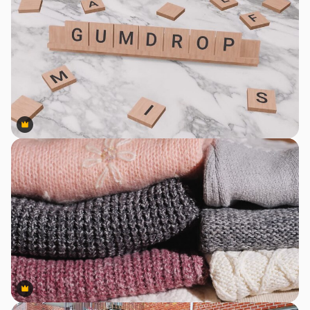
Premium
Premium
Premium
Premium