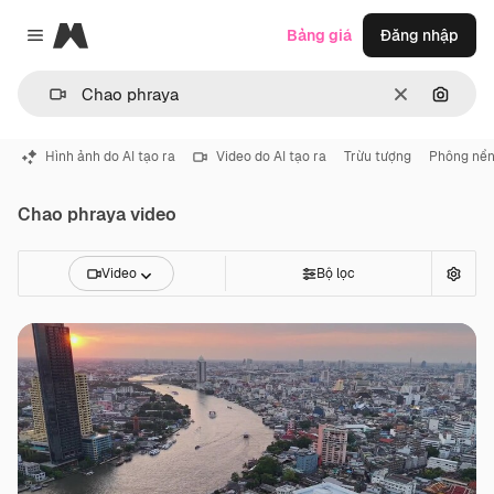
Magnific
Bảng giá
Đăng nhập
Close menu
Thông thoá
Tìm ki
Hình ảnh do AI tạo ra
Video do AI tạo ra
Trừu tượng
Phông nề
Chao phraya video
Video
Bộ lọc