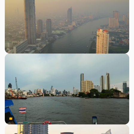
Premium
Premium