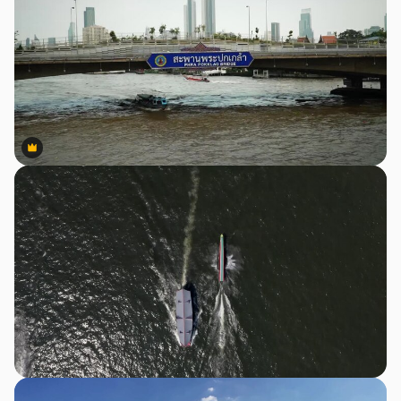
Premium
Premium