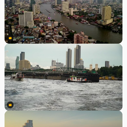
Premium
Premium
Premium
Premium