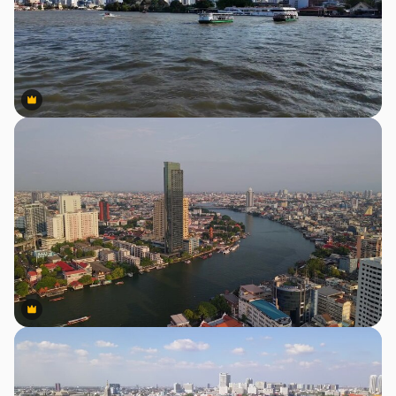
Premium
Premium
Premium
Premium