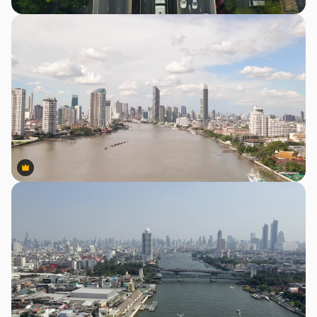
Premium
Premium