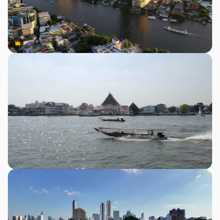
Premium
Premium