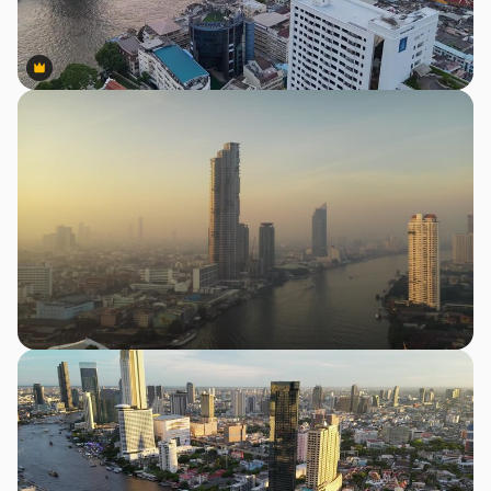
Premium
Premium