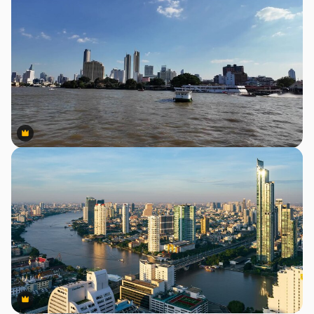
Premium
Premium
Premium
Premium