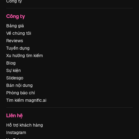
Công ty
Công ty
Bảng giá
Về chúng tôi
Reviews
Tuyển dụng
Xu hướng tìm kiếm
Blog
Sự kiện
Slidesgo
Bán nội dung
Phòng báo chí
Tìm kiếm magnific.ai
Liên hệ
Hỗ trợ khách hàng
Instagram