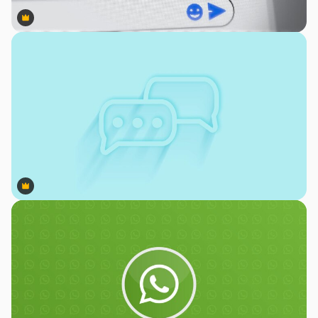
Premium
Premium
Premium
Premium