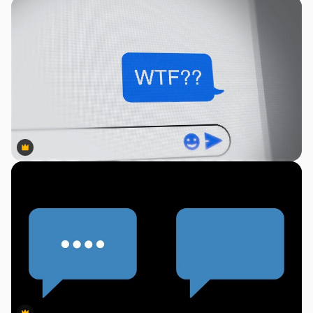
Premium
Premium