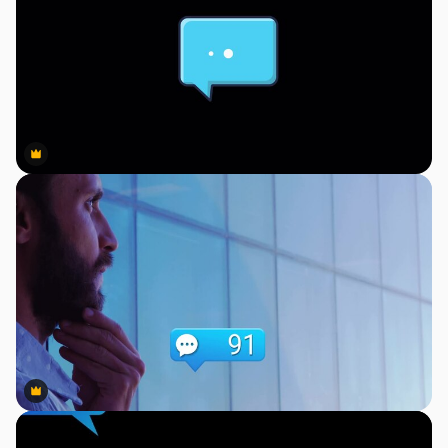
Premium
Premium
Premium
Premium