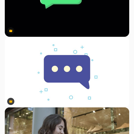
Premium
Premium
Premium
Premium