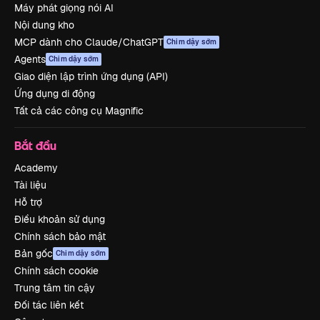
Máy phát giọng nói AI
Nội dung kho
MCP dành cho Claude/ChatGPT
Chim dậy sớm
Agents
Chim dậy sớm
Giao diện lập trình ứng dụng (API)
Ứng dụng di động
Tất cả các công cụ Magnific
Bắt đầu
Academy
Tài liệu
Hỗ trợ
Điều khoản sử dụng
Chính sách bảo mật
Bản gốc
Chim dậy sớm
Chính sách cookie
Trung tâm tin cậy
Đối tác liên kết