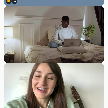
Premium
Premium
Được tạo ra bởi AI