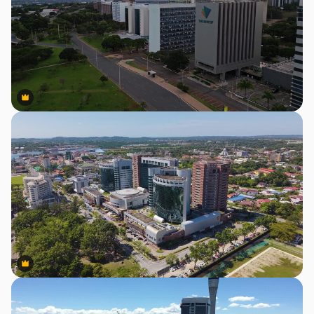
Premium
Premium
Premium
Premium