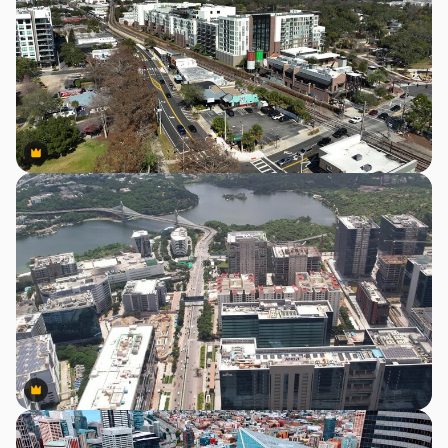
Premium
Premium
Premium
Premium