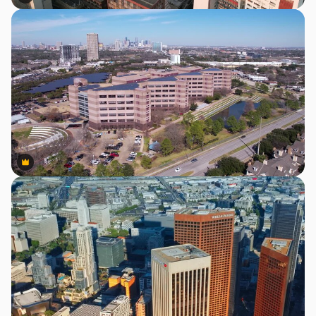
Premium
Premium
Premium
Premium