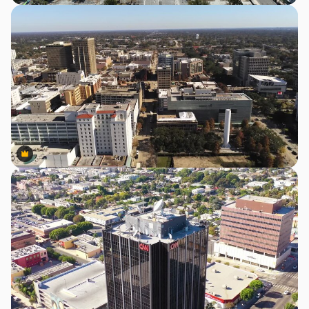
Premium
Premium