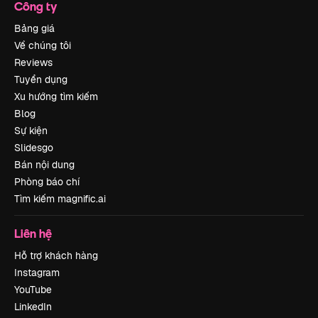
Công ty
Bảng giá
Về chúng tôi
Reviews
Tuyển dụng
Xu hướng tìm kiếm
Blog
Sự kiện
Slidesgo
Bán nội dung
Phòng báo chí
Tìm kiếm magnific.ai
Liên hệ
Hỗ trợ khách hàng
Instagram
YouTube
LinkedIn