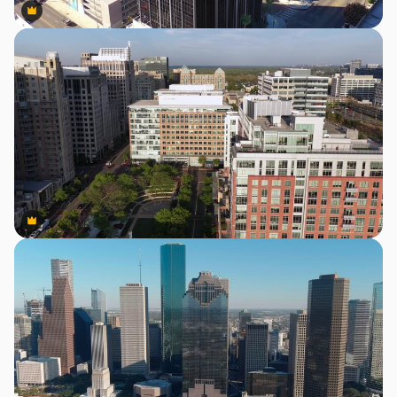
Premium
Premium
Premium
Premium