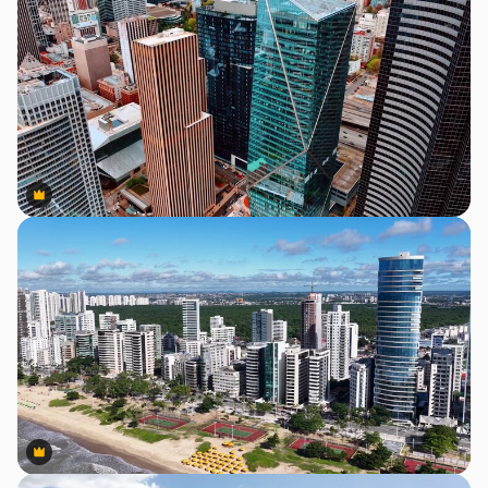
Premium
Premium
Premium
Premium