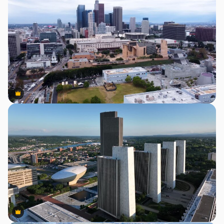
Premium
Premium
Premium
Premium