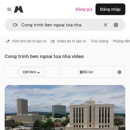
Magnific
Bảng giá
Đăng nhập
Close menu
Thông thoá
Tìm ki
Hình ảnh do AI tạo ra
Video do AI tạo ra
Trừu tượng
Phông nề
Cong trinh ben ngoai toa nha video
Video
Bộ lọc