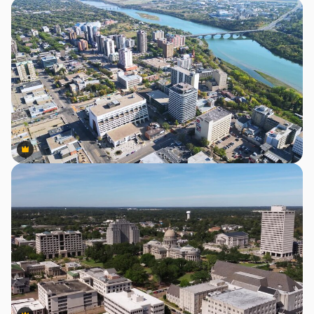
Premium
Premium