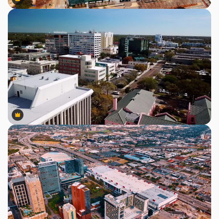
Premium
Premium
Premium
Premium