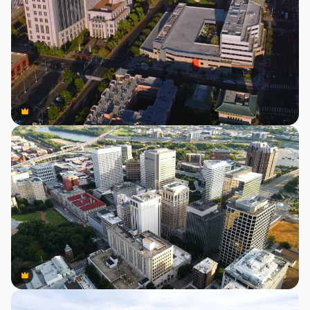
Premium
Premium
Premium
Premium