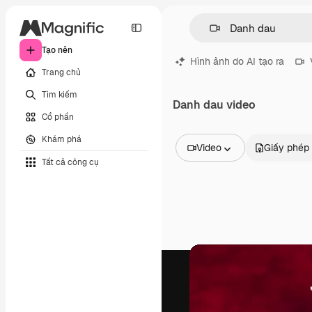
Tạo nên
Hình ảnh do AI tạo ra
Trang chủ
Tìm kiếm
Danh dau video
Cổ phần
Khám phá
Video
Giấy phép
Tất cả công cụ
Tất cả hình ảnh
Các vectơ
Minh họa
Hình ảnh
PSD
Mẫu
Mô hình
Video
Đoạn video
Đồ họa chuyển động
Mẫu video.
Biểu tượng
Mô hình 3D