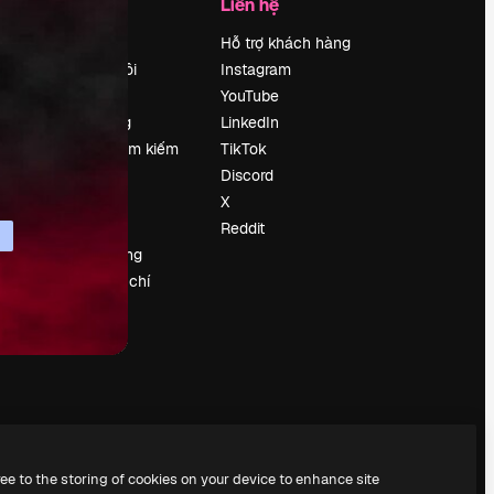
Công ty
Liên hệ
Bảng giá
Hỗ trợ khách hàng
Về chúng tôi
Instagram
Reviews
YouTube
Tuyển dụng
LinkedIn
Xu hướng tìm kiếm
TikTok
Blog
Discord
Sự kiện
X
Slidesgo
Reddit
Bán nội dung
e
Phòng báo chí
y
Tìm kiếm
magnific.ai
ree to the storing of cookies on your device to enhance site