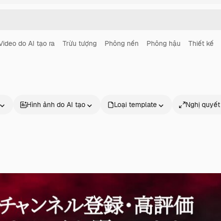
Video do AI tạo ra
Trừu tượng
Phông nền
Phông hậu
Thiết kế
Hình ảnh do AI tạo
Loại template
Nghị quyết