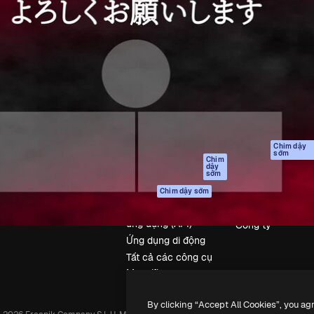
Sản phẩm
Bắt đầu
tạo giúp bạn làm chủ những
Spaces
Academy
ắc nhất. Hơn 1 triệu người
Trợ Lý AI
Tài liệu
 các nhà sáng tạo, doanh
Trình tạo hình ảnh
Hỗ trợ
và studio.
AI
Điều khoản sử
Trình tạo video AI
dụng
Máy phát giọng nói
Chính sách bảo
AI
mật
Nội dung kho
Bản
Chim dậy
sớm
gốc
MCP dành cho
Chim
dậy
Claude/ChatGPT
Chính sách cooki
sớm
Agents
Trung tâm tin cậ
Chim dậy sớm
Giao diện lập trình
Đối tác liên kết
ứng dụng (API)
Công ty
Ứng dụng di động
Tất cả các công cụ
Magnific
By clicking “Accept All Cookies”, you ag