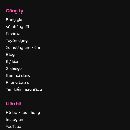
Công ty
Bảng giá
Về chúng tôi
Reviews
Tuyển dụng
Xu hướng tìm kiếm
Blog
Sự kiện
Slidesgo
Bán nội dung
Phòng báo chí
Tìm kiếm magnific.ai
Liên hệ
Hỗ trợ khách hàng
Instagram
YouTube