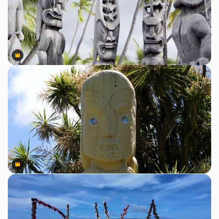
Premium
Premium
Premium
Premium