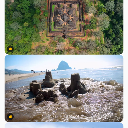
Premium
Premium
Premium
Premium