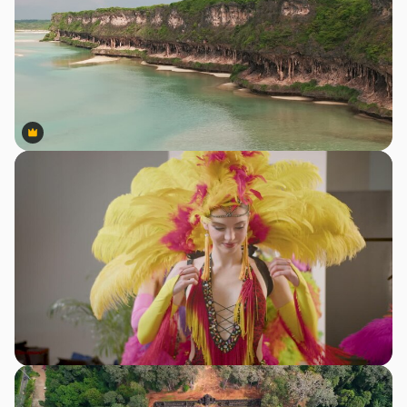
Premium
Premium