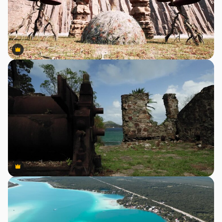
Premium
Premium
Premium
Premium