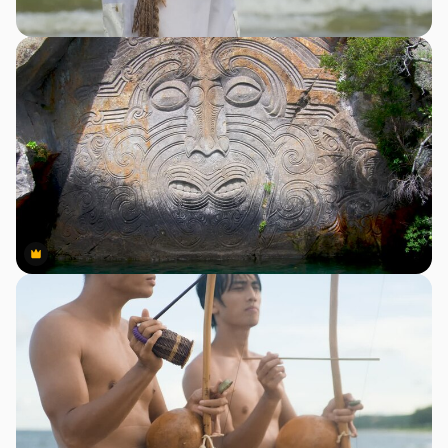
Premium
Premium