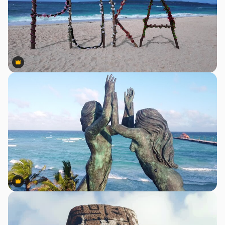
Premium
Premium
Premium
Premium