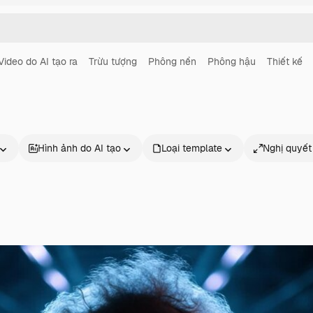
Video do AI tạo ra
Trừu tượng
Phông nền
Phông hậu
Thiết kế
Hình ảnh do AI tạo
Loại template
Nghị quyết