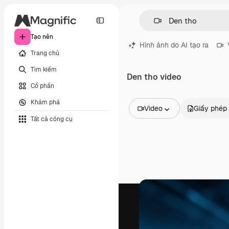
Tạo nên
Hình ảnh do AI tạo ra
Trang chủ
Tìm kiếm
Den tho video
Cổ phần
Khám phá
Video
Giấy phép
Tất cả công cụ
Tất cả hình ảnh
Các vectơ
Minh họa
Hình ảnh
PSD
Mẫu
Mô hình
Video
Đoạn video
Đồ họa chuyển động
Mẫu video.
Biểu tượng
Mô hình 3D