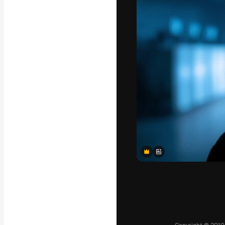
Phông chữ
Nền tảng sáng 
tác phẩm xuất s
đăng ký đến từ
nghiệp, agency 
Tiếng Việt
Premium
Premium
Premium
Premium
Premium
Premium
Premium
Premium
Premium
Premium
Premium
Premium
Premium
Premium
Premium
Premium
Premium
Premium
Premium
Premium
Premium
Premium
Premium
Premium
Premium
Premium
Premium
Premium
Premium
Premium
Premium
Premium
Premium
Premium
Premium
Premium
Premium
Premium
Premium
Premium
Premium
Premium
Premium
Premium
Premium
Premium
Premium
Premium
Premium
Premium
Premium
Premium
Premium
Premium
Premium
Premium
Premium
Premium
Premium
Premium
Premium
Premium
Premium
Premium
Premium
Premium
Premium
Premium
Premium
Premium
Premium
Premium
Premium
Premium
Được tạo ra bởi AI
Premium
Premium
Premium
Premium
Premium
Premium
Premium
Premium
Premium
Premium
Premium
Premium
Premium
Premium
Được tạo ra bởi AI
Được tạo ra bởi AI
Được tạo ra bởi AI
Được tạo ra bởi AI
Được tạo ra bởi AI
Được tạo ra bởi AI
Được tạo ra bởi AI
Được tạo ra bởi AI
Được tạo ra bởi AI
Được tạo ra bởi AI
Được tạo ra bởi AI
Được tạo ra bởi AI
Được tạo ra bởi AI