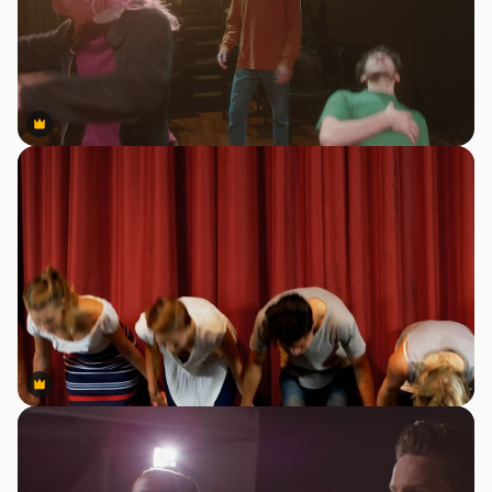
Premium
Premium
Premium
Premium