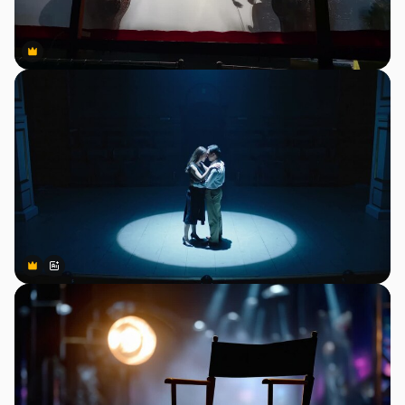
Premium
Premium
Premium
Premium
Được tạo ra bởi AI