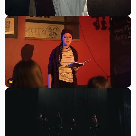
Premium
Premium