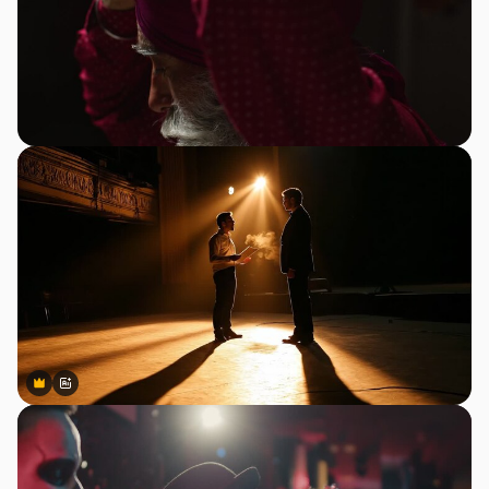
Premium
Premium
Được tạo ra bởi AI