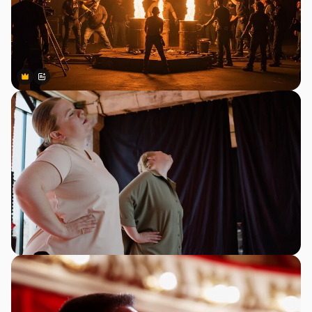
Premium
Premium
Được tạo ra bởi AI