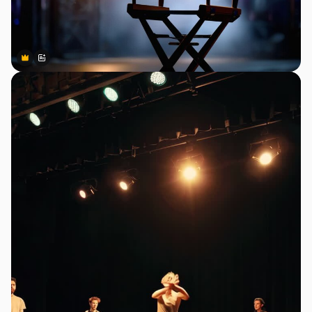
Premium
Premium
Được tạo ra bởi AI