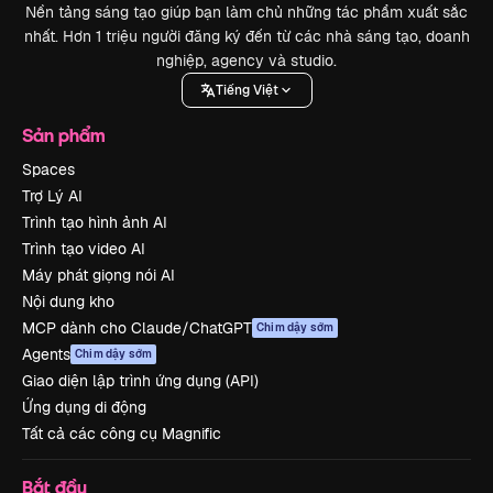
Nền tảng sáng tạo giúp bạn làm chủ những tác phẩm xuất sắc
nhất. Hơn 1 triệu người đăng ký đến từ các nhà sáng tạo, doanh
nghiệp, agency và studio.
Tiếng Việt
Sản phẩm
Spaces
Trợ Lý AI
Trình tạo hình ảnh AI
Trình tạo video AI
Máy phát giọng nói AI
Nội dung kho
MCP dành cho Claude/ChatGPT
Chim dậy sớm
Agents
Chim dậy sớm
Giao diện lập trình ứng dụng (API)
Ứng dụng di động
Tất cả các công cụ Magnific
Bắt đầu