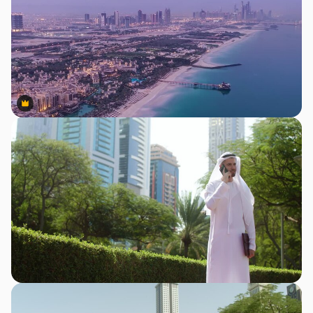
Premium
Premium