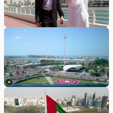
Premium
Premium