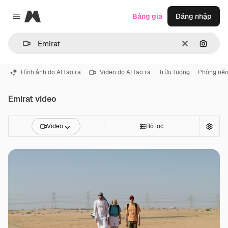
Magnific
Bảng giá
Đăng nhập
Close menu
Thông thoá
Tìm ki
Hình ảnh do AI tạo ra
Video do AI tạo ra
Trừu tượng
Phông nề
Emirat video
Video
Bộ lọc