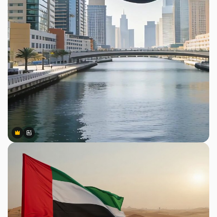
Premium
Premium
Được tạo ra bởi AI