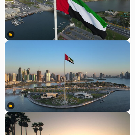
Premium
Premium
Premium
Premium