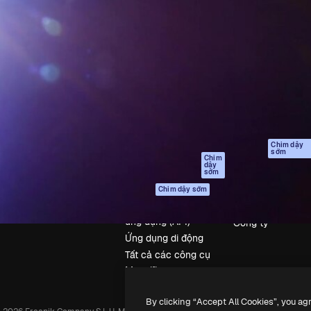
Sản phẩm
Bắt đầu
tạo giúp bạn làm chủ những
Spaces
Academy
ắc nhất. Hơn 1 triệu người
Trợ Lý AI
Tài liệu
 các nhà sáng tạo, doanh
Trình tạo hình ảnh
Hỗ trợ
và studio.
AI
Điều khoản sử
Trình tạo video AI
dụng
Máy phát giọng nói
Chính sách bảo
AI
mật
Nội dung kho
Bản
Chim dậy
sớm
gốc
MCP dành cho
Chim
dậy
Claude/ChatGPT
Chính sách cooki
sớm
Agents
Trung tâm tin cậ
Chim dậy sớm
Giao diện lập trình
Đối tác liên kết
ứng dụng (API)
Công ty
Ứng dụng di động
Tất cả các công cụ
Magnific
By clicking “Accept All Cookies”, you ag