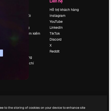
Công ty
Liên hệ
Bảng giá
Hỗ trợ khách hàng
Về chúng tôi
Instagram
Reviews
YouTube
Tuyển dụng
LinkedIn
Xu hướng tìm kiếm
TikTok
Blog
Discord
Sự kiện
X
Slidesgo
Reddit
Bán nội dung
e
Phòng báo chí
y
Tìm kiếm
magnific.ai
ree to the storing of cookies on your device to enhance site