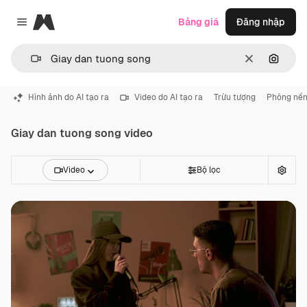
Magnific
Bảng giá
Đăng nhập
Close menu
Thông thoá
Tìm ki
Hình ảnh do AI tạo ra
Video do AI tạo ra
Trừu tượng
Phông nề
Giay dan tuong song video
Video
Bộ lọc