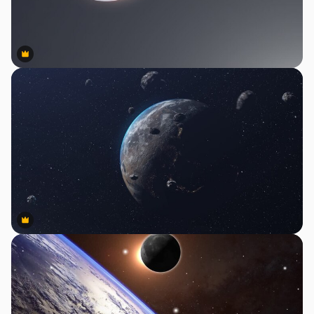
Premium
Premium
Premium
Premium