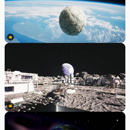
Premium
Premium
Premium
Premium