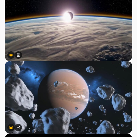
Premium
Premium
Được tạo ra bởi AI
Premium
Premium
Được tạo ra bởi AI