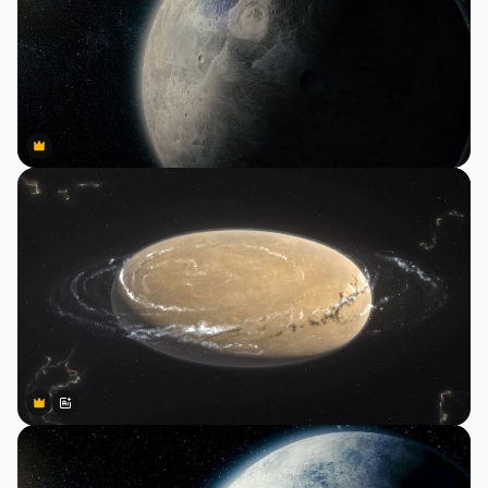
Premium
Premium
Premium
Premium
Được tạo ra bởi AI