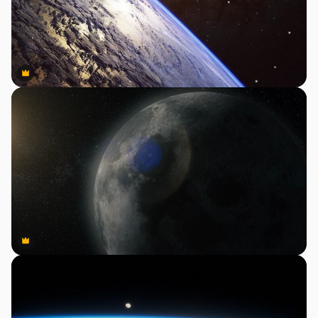
Premium
Premium
Premium
Premium