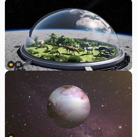
Premium
Premium
Được tạo ra bởi AI