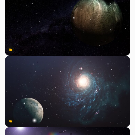
Premium
Premium
Premium
Premium