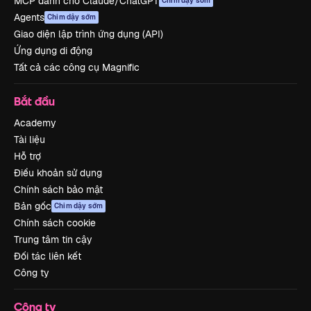
MCP dành cho Claude/ChatGPT
Chim dậy sớm
Agents
Chim dậy sớm
Giao diện lập trình ứng dụng (API)
Ứng dụng di động
Tất cả các công cụ Magnific
Bắt đầu
Academy
Tài liệu
Hỗ trợ
Điều khoản sử dụng
Chính sách bảo mật
Bản gốc
Chim dậy sớm
Chính sách cookie
Trung tâm tin cậy
Đối tác liên kết
Công ty
Công ty