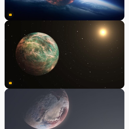
Premium
Premium
Premium
Premium