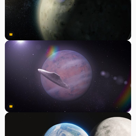
Premium
Premium
Premium
Premium