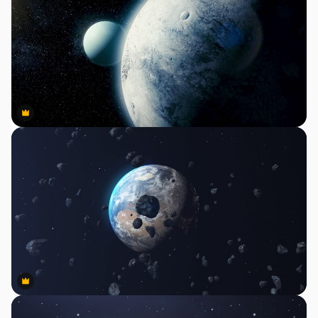
Premium
Premium
Premium
Premium