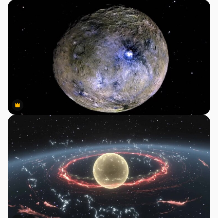
Premium
Premium