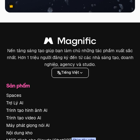
Premium
Premium
Nền tảng sáng tạo giúp bạn làm chủ những tác phẩm xuất sắc
nhất. Hơn 1 triệu người đăng ký đến từ các nhà sáng tạo, doanh
nghiệp, agency và studio.
Tiếng Việt
Sản phẩm
Spaces
Trợ Lý AI
Trình tạo hình ảnh AI
Trình tạo video AI
Máy phát giọng nói AI
Nội dung kho