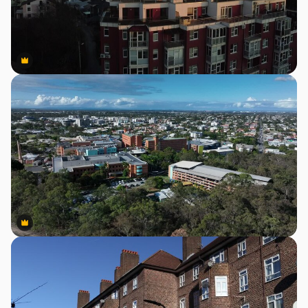
Premium
Premium
Premium
Premium