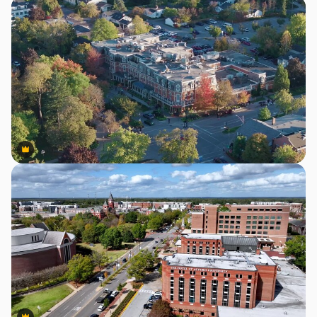
Premium
Premium