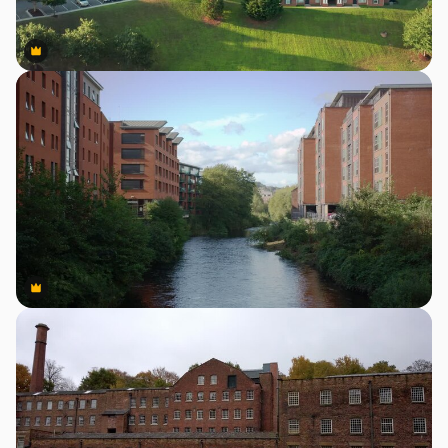
Premium
Premium
Premium
Premium