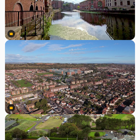
Premium
Premium
Premium
Premium