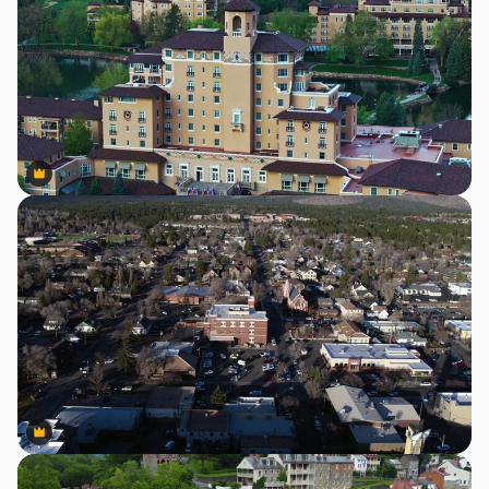
Premium
Premium
Premium
Premium