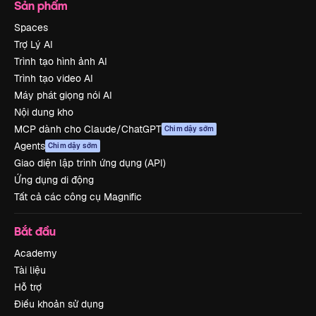
Sản phẩm
Spaces
Trợ Lý AI
Trình tạo hình ảnh AI
Trình tạo video AI
Máy phát giọng nói AI
Nội dung kho
MCP dành cho Claude/ChatGPT
Chim dậy sớm
Agents
Chim dậy sớm
Giao diện lập trình ứng dụng (API)
Ứng dụng di động
Tất cả các công cụ Magnific
Bắt đầu
Academy
Tài liệu
Hỗ trợ
Điều khoản sử dụng