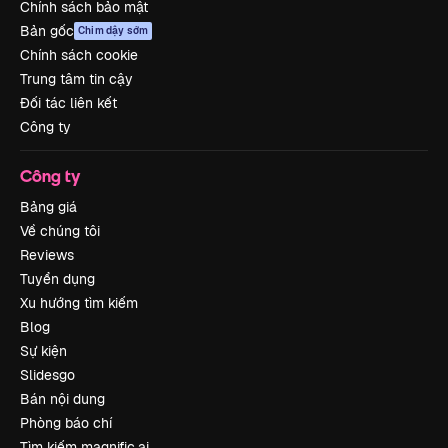
Chính sách bảo mật
Bản gốc
Chim dậy sớm
Chính sách cookie
Trung tâm tin cậy
Đối tác liên kết
Công ty
Công ty
Bảng giá
Về chúng tôi
Reviews
Tuyển dụng
Xu hướng tìm kiếm
Blog
Sự kiện
Slidesgo
Bán nội dung
Phòng báo chí
Tìm kiếm magnific.ai