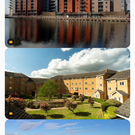
Premium
Premium
Premium
Premium