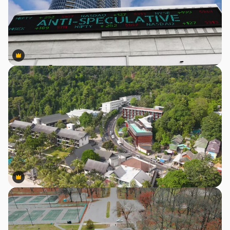
Premium
Premium
Premium
Premium