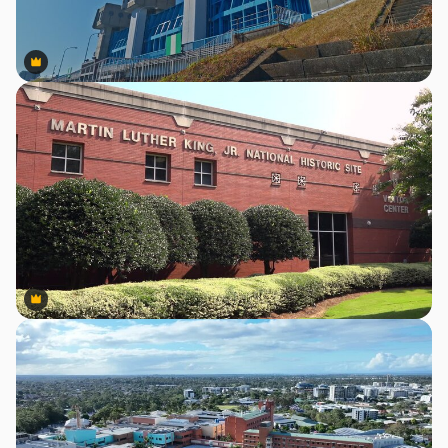
Premium
Premium
Premium
Premium