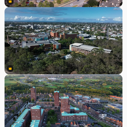
Premium
Premium
Premium
Premium