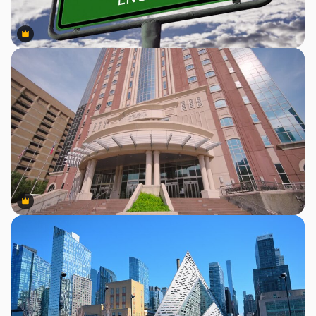
Premium
Premium
Premium
Premium