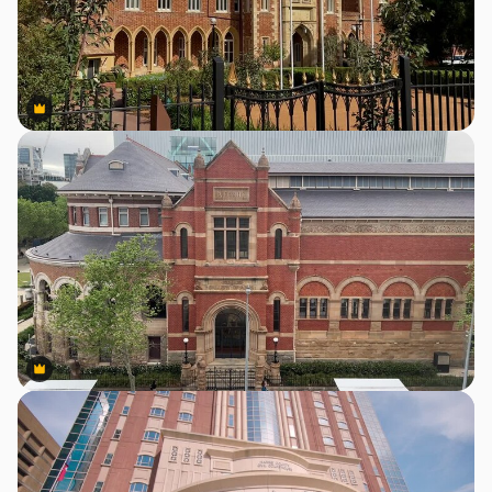
Premium
Premium
Premium
Premium