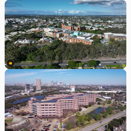
Premium
Premium