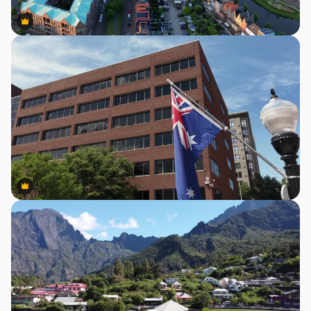
Premium
Premium
Premium
Premium