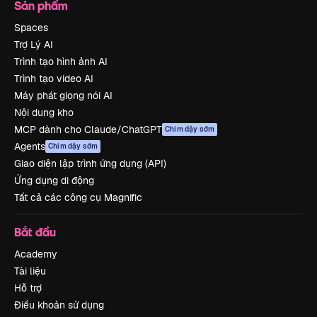
Sản phẩm
Spaces
Trợ Lý AI
Trình tạo hình ảnh AI
Trình tạo video AI
Máy phát giọng nói AI
Nội dung kho
MCP dành cho Claude/ChatGPT
Chim dậy sớm
Agents
Chim dậy sớm
Giao diện lập trình ứng dụng (API)
Ứng dụng di động
Tất cả các công cụ Magnific
Bắt đầu
Academy
Tài liệu
Hỗ trợ
Điều khoản sử dụng