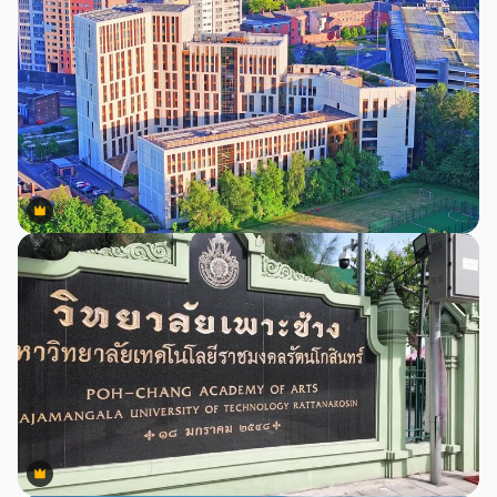
Premium
Premium
Premium
Premium