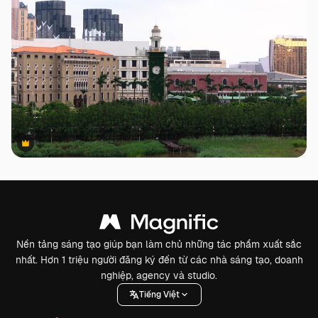
Premium
Premium
Nền tảng sáng tạo giúp bạn làm chủ những tác phẩm xuất sắc
nhất. Hơn 1 triệu người đăng ký đến từ các nhà sáng tạo, doanh
nghiệp, agency và studio.
Tiếng Việt