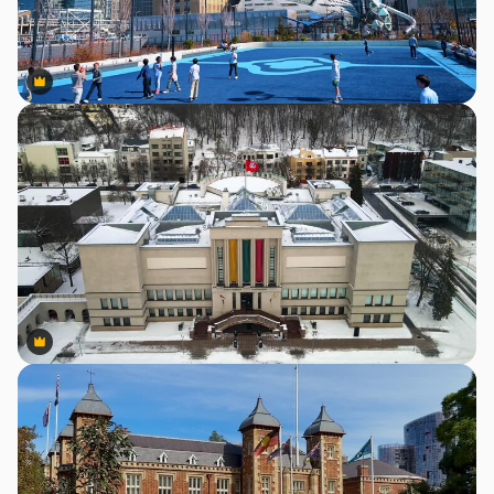
Premium
Premium
Premium
Premium