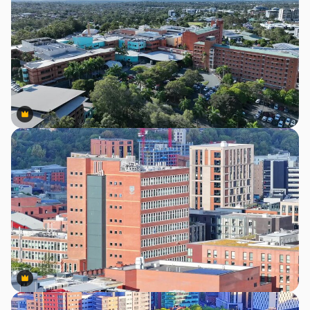
Premium
Premium
Premium
Premium