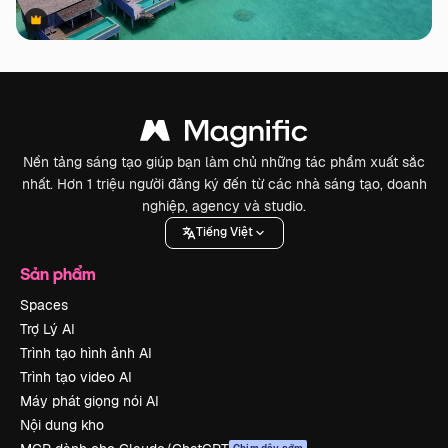
Premium
Premium
Nền tảng sáng tạo giúp bạn làm chủ những tác phẩm xuất sắc
nhất. Hơn 1 triệu người đăng ký đến từ các nhà sáng tạo, doanh
nghiệp, agency và studio.
Tiếng Việt
Sản phẩm
Spaces
Trợ Lý AI
Trình tạo hình ảnh AI
Trình tạo video AI
Máy phát giọng nói AI
Nội dung kho