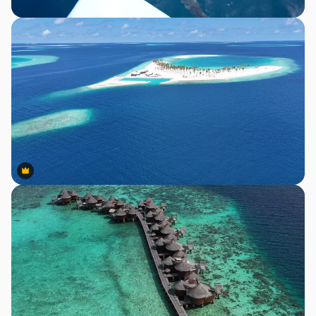
Premium
Premium