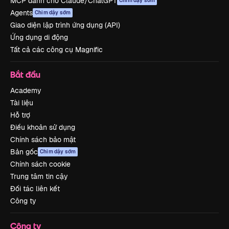
MCP dành cho Claude/ChatGPT
Chim dậy sớm
Agents
Chim dậy sớm
Giao diện lập trình ứng dụng (API)
Ứng dụng di động
Tất cả các công cụ Magnific
Bắt đầu
Academy
Tài liệu
Hỗ trợ
Điều khoản sử dụng
Chính sách bảo mật
Bản gốc
Chim dậy sớm
Chính sách cookie
Trung tâm tin cậy
Đối tác liên kết
Công ty
Công ty