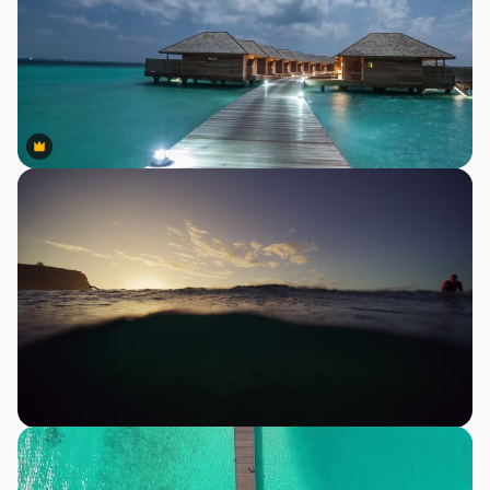
Premium
Premium