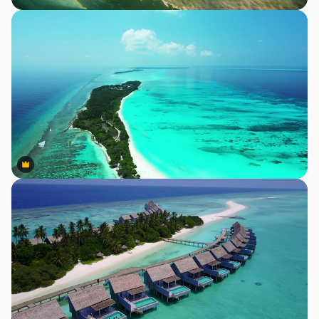
Premium
Premium