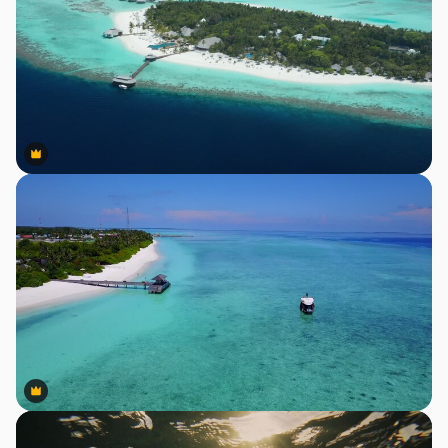
Premium
Premium
Premium
Premium