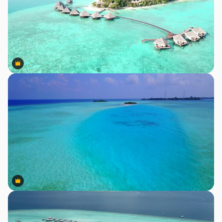
Premium
Premium
Premium
Premium