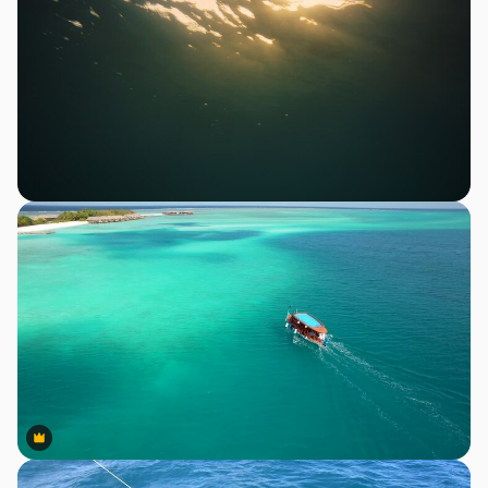
Premium
Premium