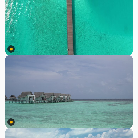
Premium
Premium
Premium
Premium