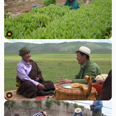
Premium
Premium
Premium
Premium