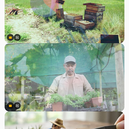
Premium
Premium
Được tạo ra bởi AI
Premium
Premium
Được tạo ra bởi AI