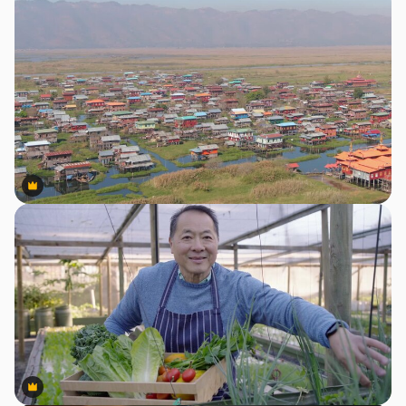
Premium
Premium
Premium
Premium