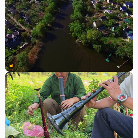
Premium
Premium