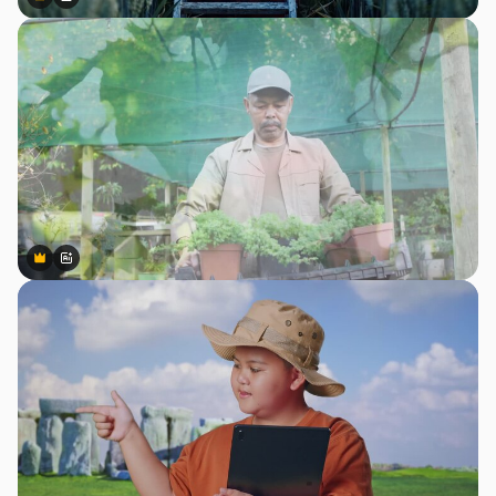
Premium
Premium
Được tạo ra bởi AI
Premium
Premium
Được tạo ra bởi AI