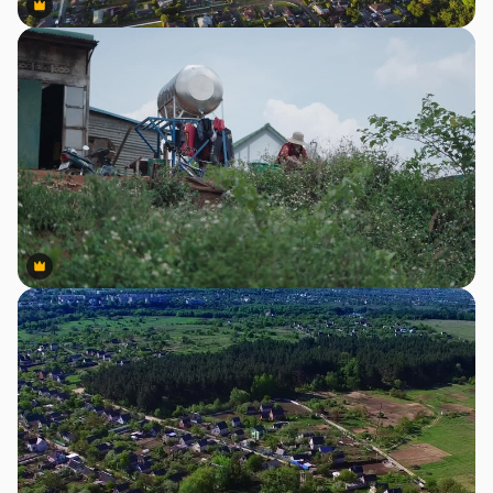
Premium
Premium
Premium
Premium