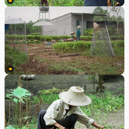
Premium
Premium
Premium
Premium