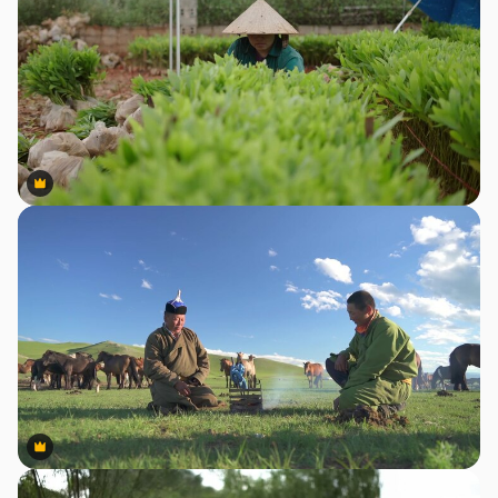
Premium
Premium
Premium
Premium