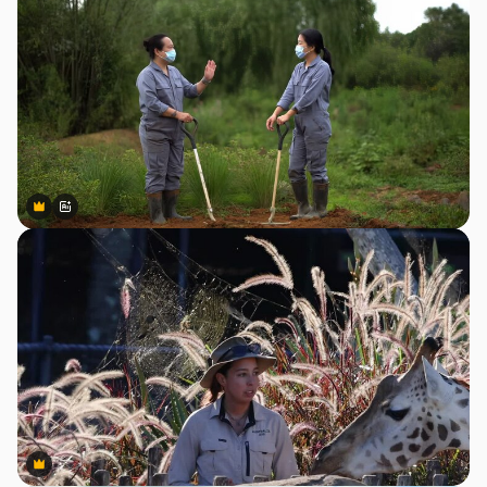
Premium
Premium
Được tạo ra bởi AI
Premium
Premium