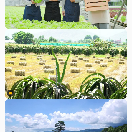
Premium
Premium