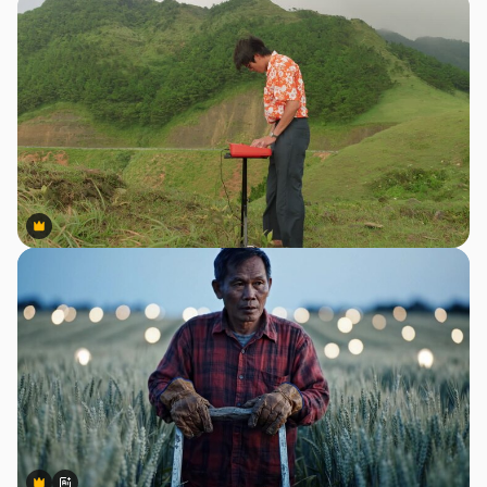
Premium
Premium