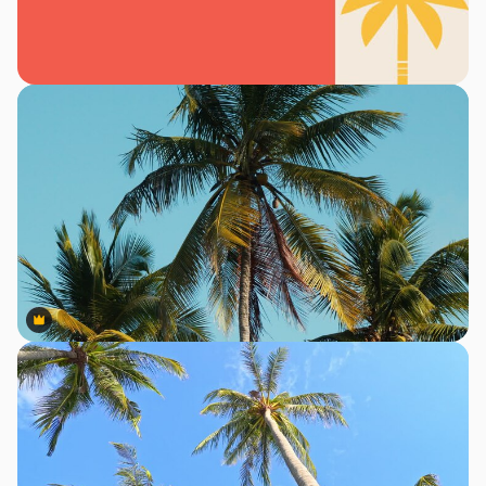
Premium
Premium