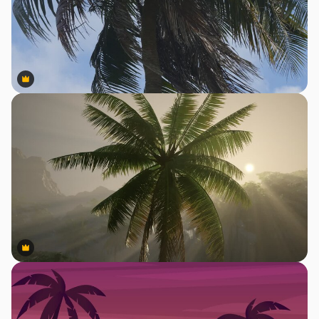
Premium
Premium
Premium
Premium