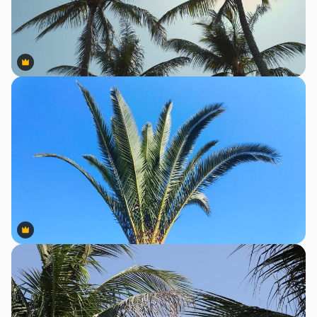
Premium
Premium
Premium
Premium