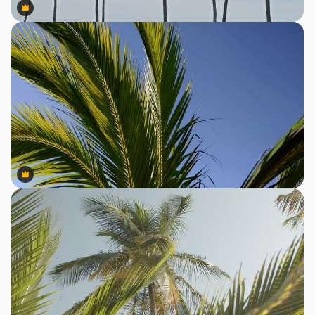
Premium
Premium
Premium
Premium