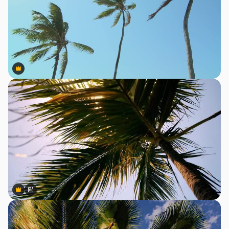
Premium
Premium
Premium
Premium
Được tạo ra bởi AI