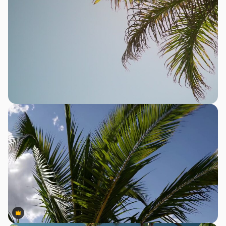
Premium
Premium