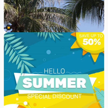
Premium
Premium