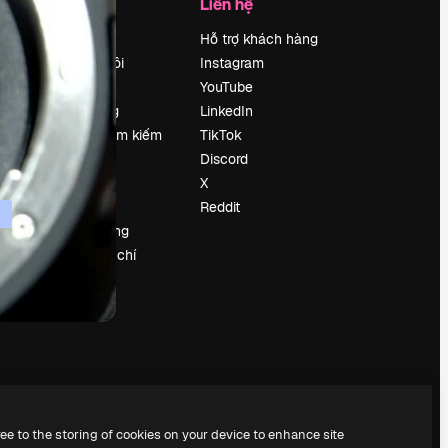
Công ty
Liên hệ
Bảng giá
Hỗ trợ khách hàng
Về chúng tôi
Instagram
Reviews
YouTube
Tuyển dụng
LinkedIn
Xu hướng tìm kiếm
TikTok
Blog
Discord
Sự kiện
X
Slidesgo
Reddit
Bán nội dung
e
Phòng báo chí
y
Tìm kiếm
magnific.ai
ree to the storing of cookies on your device to enhance site