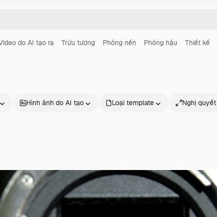
Video do AI tạo ra
Trừu tượng
Phông nền
Phông hậu
Thiết kế
Hình ảnh do AI tạo
Loại template
Nghị quyết