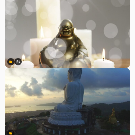
Premium
Premium
Được tạo ra bởi AI