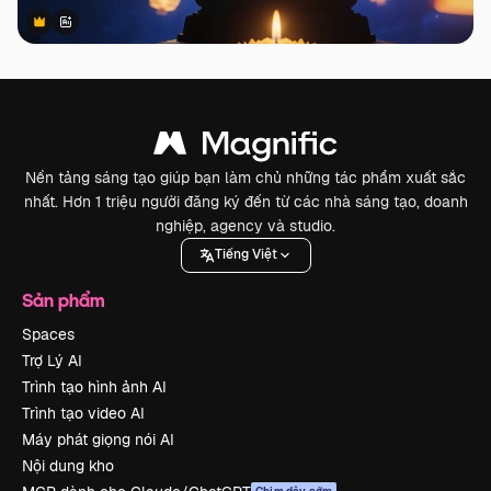
Premium
Premium
Được tạo ra bởi AI
Nền tảng sáng tạo giúp bạn làm chủ những tác phẩm xuất sắc
nhất. Hơn 1 triệu người đăng ký đến từ các nhà sáng tạo, doanh
nghiệp, agency và studio.
Tiếng Việt
Sản phẩm
Spaces
Trợ Lý AI
Trình tạo hình ảnh AI
Trình tạo video AI
Máy phát giọng nói AI
Nội dung kho