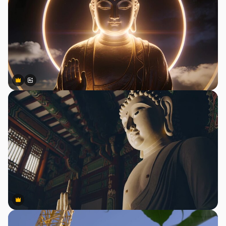
Premium
Premium
Được tạo ra bởi AI
Premium
Premium