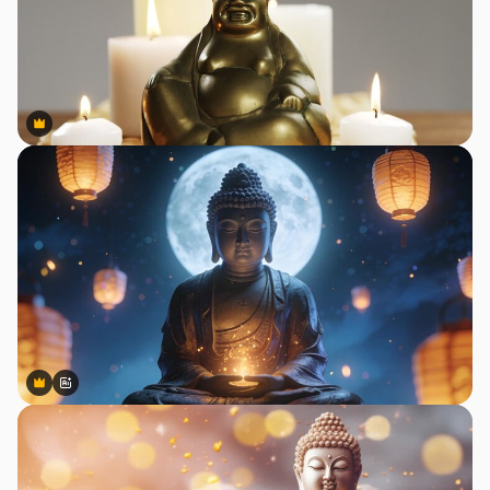
Premium
Premium
Premium
Premium
Được tạo ra bởi AI