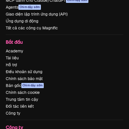
MCP dành cho Claude/ChatGPT
Chim dậy sớm
Agents
Chim dậy sớm
Giao diện lập trình ứng dụng (API)
Ứng dụng di động
Tất cả các công cụ Magnific
Bắt đầu
Academy
Tài liệu
Hỗ trợ
Điều khoản sử dụng
Chính sách bảo mật
Bản gốc
Chim dậy sớm
Chính sách cookie
Trung tâm tin cậy
Đối tác liên kết
Công ty
Công ty