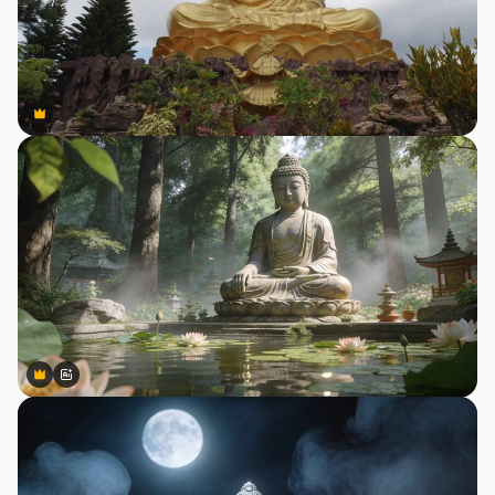
Premium
Premium
Premium
Premium
Được tạo ra bởi AI