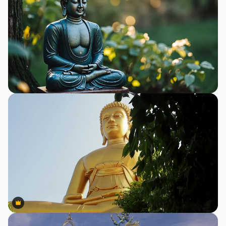
Premium
Premium