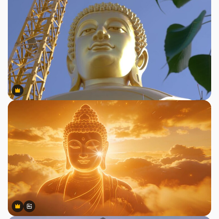
Premium
Premium
Premium
Premium
Được tạo ra bởi AI