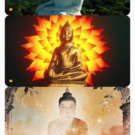
Premium
Premium
Premium
Premium