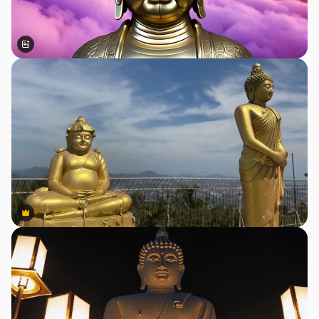
Được tạo ra bởi AI
Premium
Premium