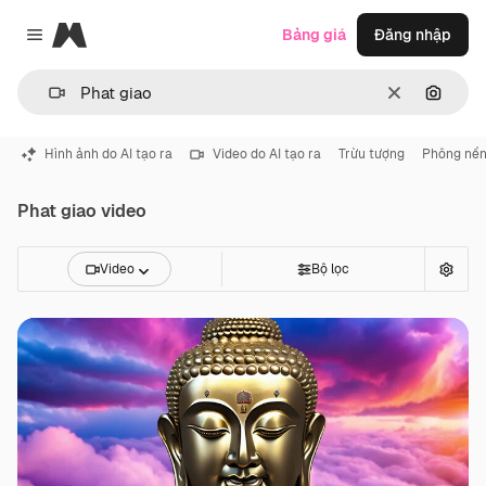
Magnific
Bảng giá
Đăng nhập
Close menu
Thông thoá
Tìm ki
Hình ảnh do AI tạo ra
Video do AI tạo ra
Trừu tượng
Phông nề
Phat giao video
Video
Bộ lọc