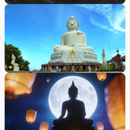
Premium
Premium
Premium
Premium