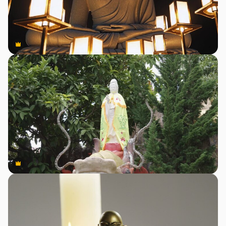
Premium
Premium
Premium
Premium