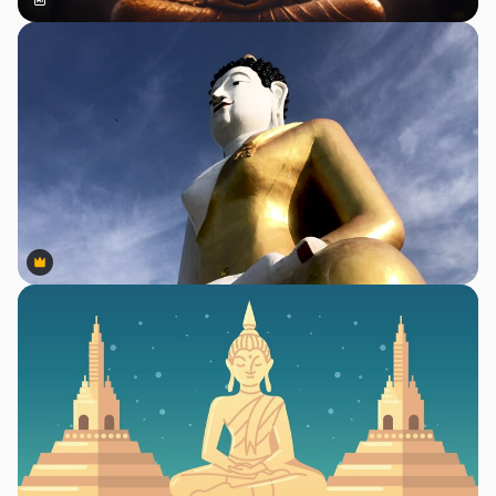
Được tạo ra bởi AI
Premium
Premium