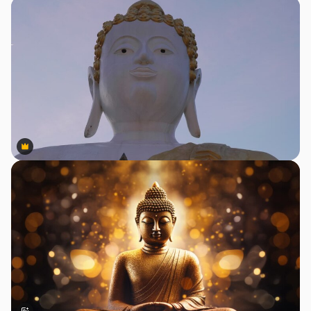
Premium
Premium