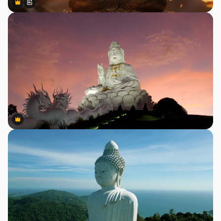
Premium
Premium
Được tạo ra bởi AI
Premium
Premium