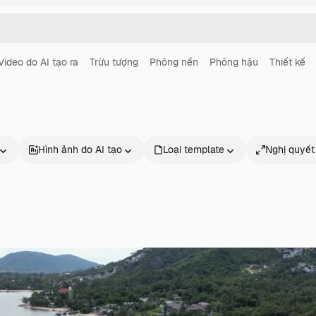
Video do AI tạo ra
Trừu tượng
Phông nền
Phông hậu
Thiết kế
Hình ảnh do AI tạo
Loại template
Nghị quyết