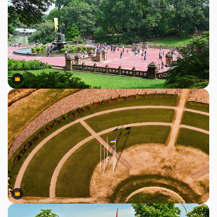
Premium
Premium
Premium
Premium