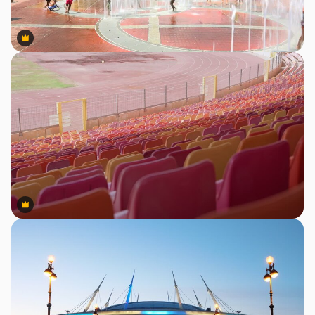
Premium
Premium
Premium
Premium