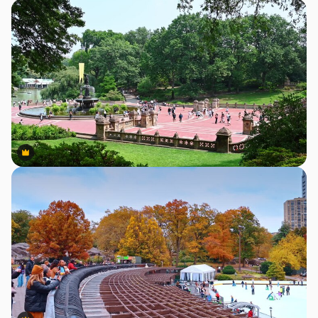
Premium
Premium