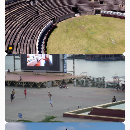
Premium
Premium