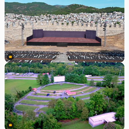
Premium
Premium
Premium
Premium