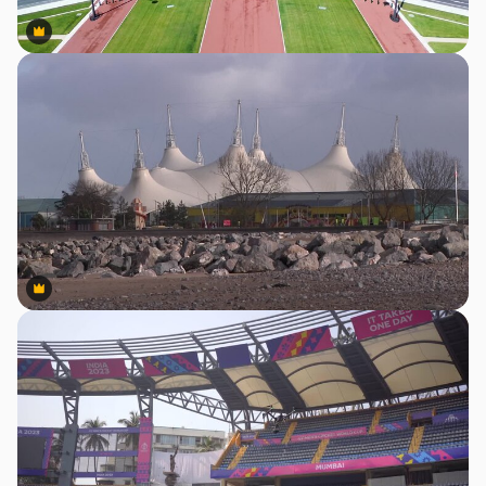
Premium
Premium
Premium
Premium