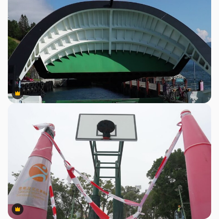
Premium
Premium
Premium
Premium