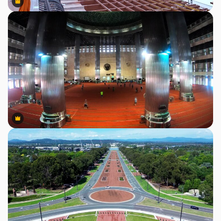
Premium
Premium
Premium
Premium