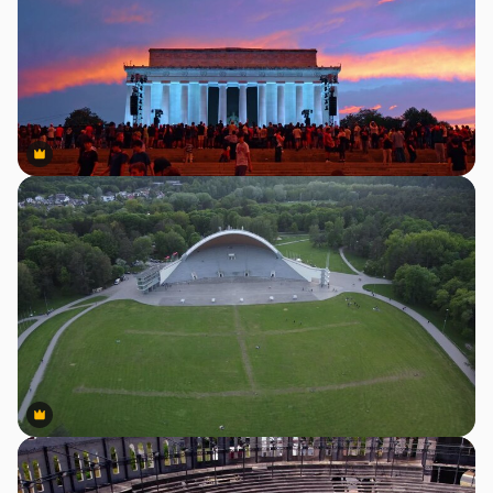
Premium
Premium
Premium
Premium