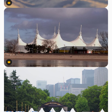
Premium
Premium
Premium
Premium