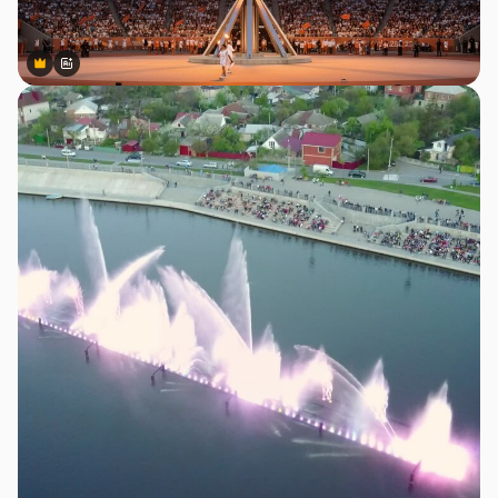
Premium
Premium
Được tạo ra bởi AI