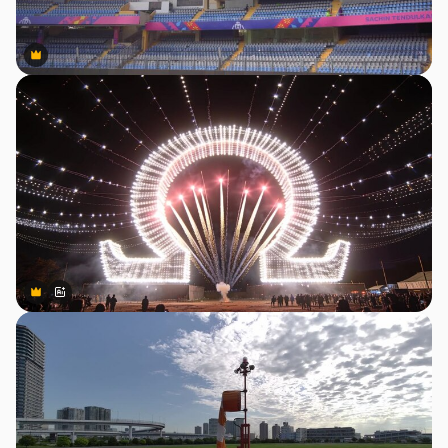
Premium
Premium
Premium
Premium
Được tạo ra bởi AI