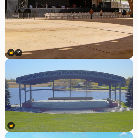
Premium
Premium
Được tạo ra bởi AI
Premium
Premium