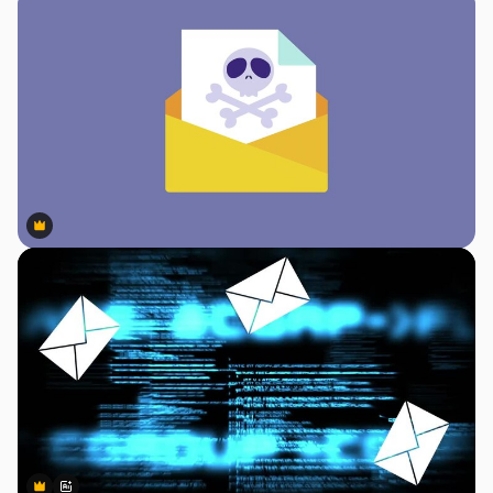
Premium
Premium