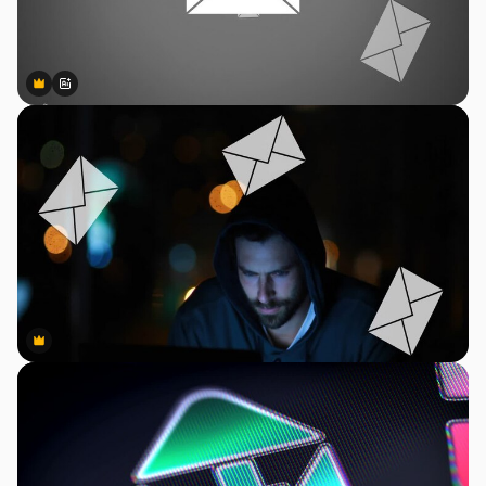
Premium
Premium
Được tạo ra bởi AI
Premium
Premium