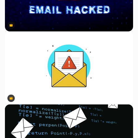
Premium
Premium
Premium
Premium