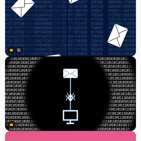
Premium
Premium
Được tạo ra bởi AI
Premium
Premium