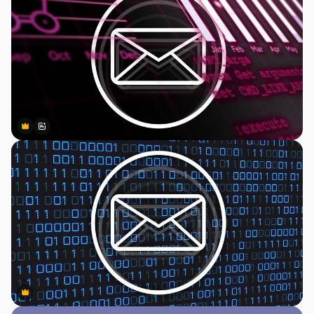
Premium
Premium
Được tạo ra bởi AI
Premium
Premium