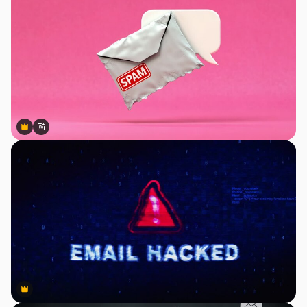
Premium
Premium
Được tạo ra bởi AI
Premium
Premium