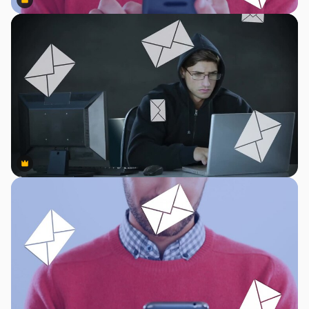
Premium
Premium
Premium
Premium