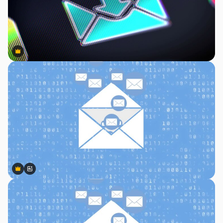
Premium
Premium
Premium
Premium
Được tạo ra bởi AI