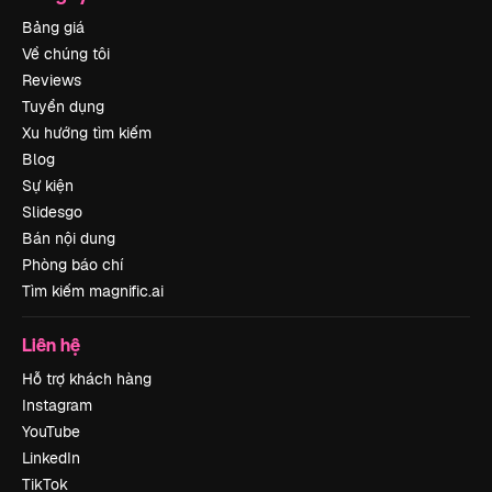
Bảng giá
Về chúng tôi
Reviews
Tuyển dụng
Xu hướng tìm kiếm
Blog
Sự kiện
Slidesgo
Bán nội dung
Phòng báo chí
Tìm kiếm magnific.ai
Liên hệ
Hỗ trợ khách hàng
Instagram
YouTube
LinkedIn
TikTok