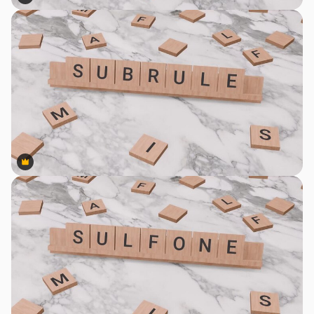
Premium
Premium
Premium
Premium