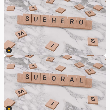
Premium
Premium