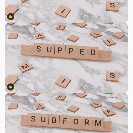
Premium
Premium
Premium
Premium