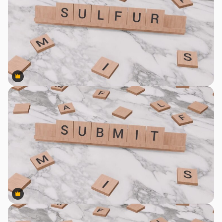
Premium
Premium
Premium
Premium