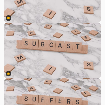
Premium
Premium
Premium
Premium