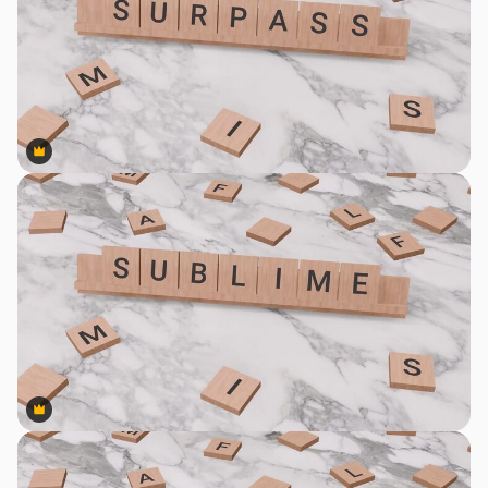
Premium
Premium
Premium
Premium