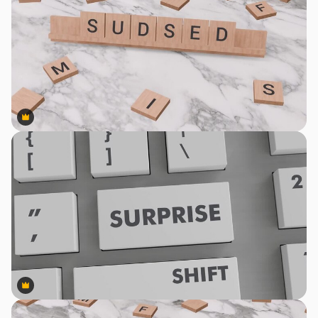
Premium
Premium
Premium
Premium