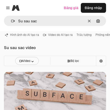
Magnific
Bảng giá
Đăng nhập
Close menu
Thông thoá
Tìm ki
Hình ảnh do AI tạo ra
Video do AI tạo ra
Trừu tượng
Phông nề
Su sau sac video
Video
Bộ lọc