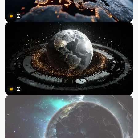
Premium
Premium
Được tạo ra bởi AI
Premium
Premium
Được tạo ra bởi AI