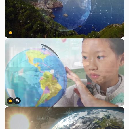
Premium
Premium
Premium
Premium
Được tạo ra bởi AI