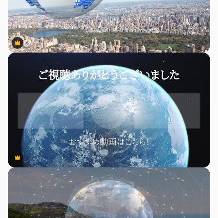
Premium
Premium
Premium
Premium