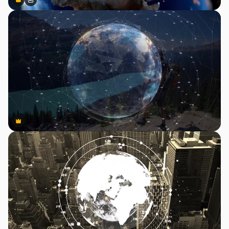
Premium
Premium
Được tạo ra bởi AI
Premium
Premium