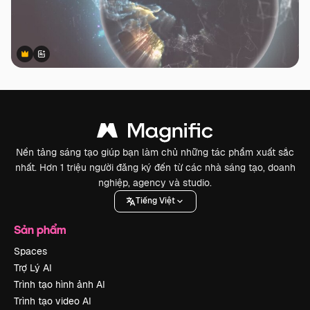
Premium
Premium
Được tạo ra bởi AI
Nền tảng sáng tạo giúp bạn làm chủ những tác phẩm xuất sắc
nhất. Hơn 1 triệu người đăng ký đến từ các nhà sáng tạo, doanh
nghiệp, agency và studio.
Tiếng Việt
Sản phẩm
Spaces
Trợ Lý AI
Trình tạo hình ảnh AI
Trình tạo video AI