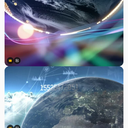
Premium
Premium
Được tạo ra bởi AI