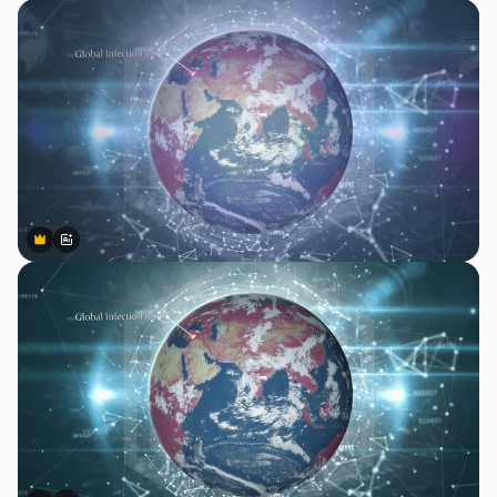
Premium
Premium
Được tạo ra bởi AI