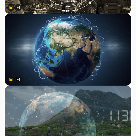
Premium
Premium
Được tạo ra bởi AI
Premium
Premium
Được tạo ra bởi AI