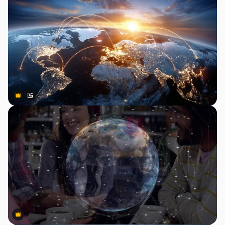
Premium
Premium
Được tạo ra bởi AI
Premium
Premium