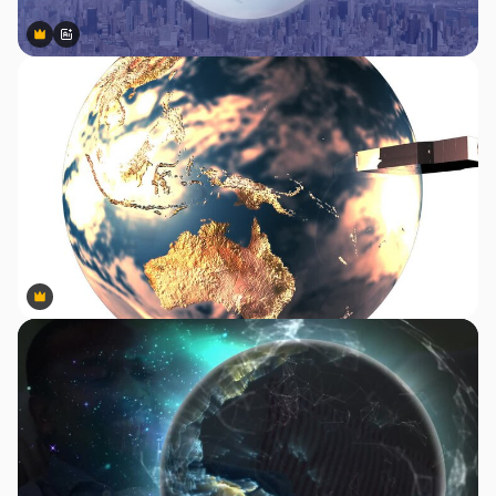
Premium
Premium
Được tạo ra bởi AI
Premium
Premium