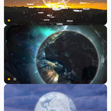
Premium
Premium
Premium
Premium
Được tạo ra bởi AI