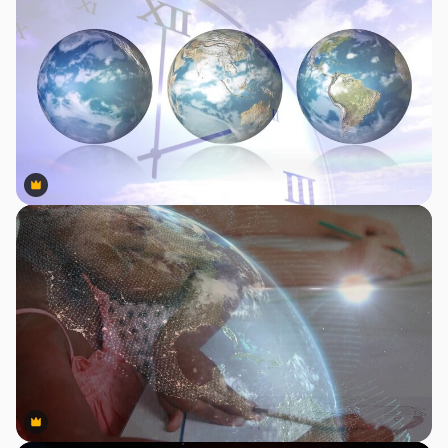
Premium
Premium
Premium
Premium