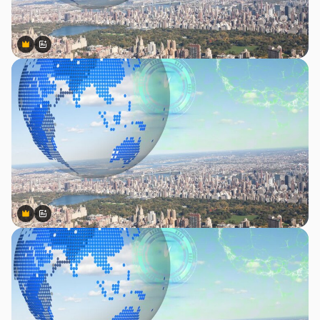
Premium
Premium
Được tạo ra bởi AI
Premium
Premium
Được tạo ra bởi AI