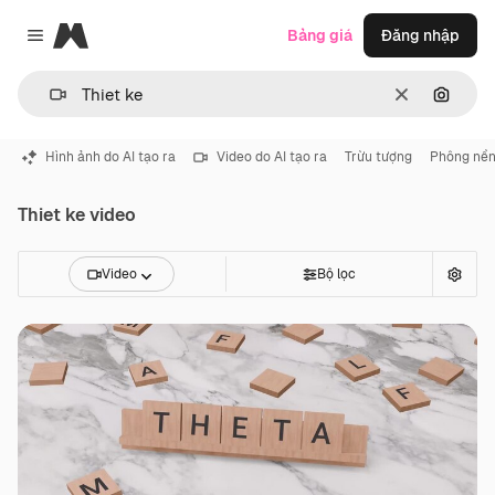
Magnific
Bảng giá
Đăng nhập
Close menu
Thông thoá
Tìm ki
Hình ảnh do AI tạo ra
Video do AI tạo ra
Trừu tượng
Phông nề
Thiet ke video
Video
Bộ lọc