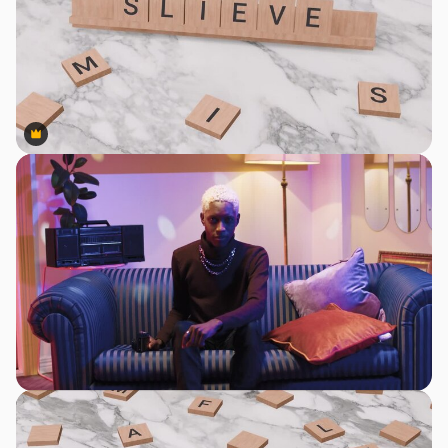
Premium
Premium