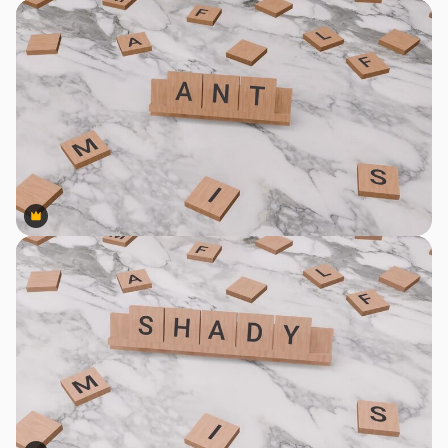
Premium
Premium