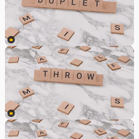
Premium
Premium
Premium
Premium