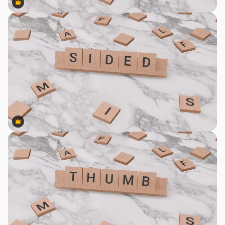
Premium
Premium
Premium
Premium