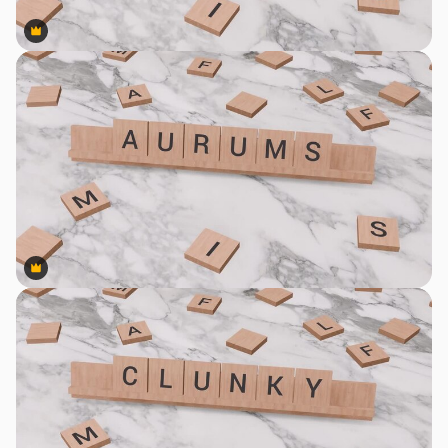
Premium
Premium
Premium
Premium