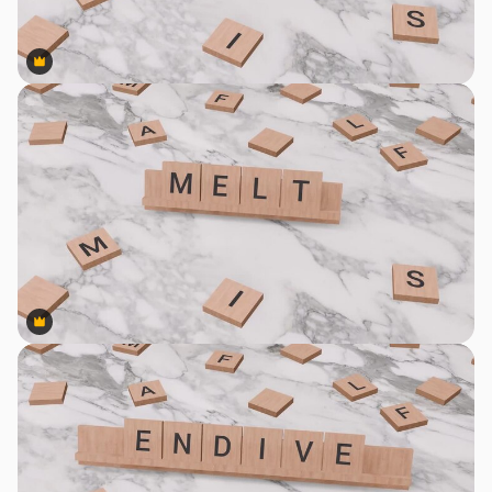
Premium
Premium
Premium
Premium