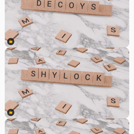
Premium
Premium
Premium
Premium