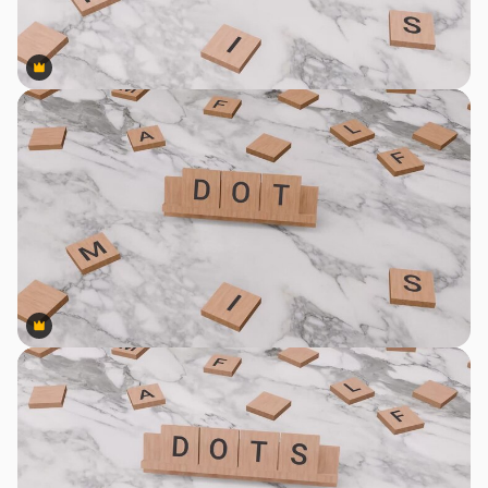
Premium
Premium
Premium
Premium