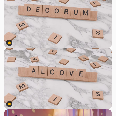
Premium
Premium
Premium
Premium