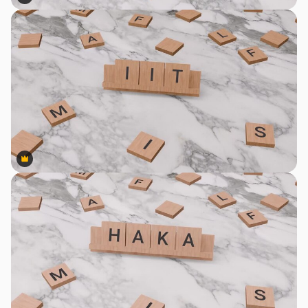
Premium
Premium
Premium
Premium